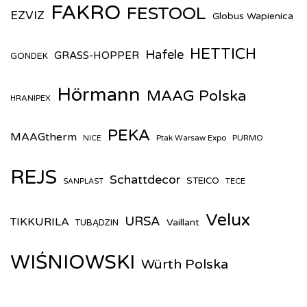
FAKRO
FESTOOL
EZVIZ
Globus Wapienica
HETTICH
Hafele
GRASS-HOPPER
GONDEK
Hörmann
MAAG Polska
HRANIPEX
PEKA
MAAGtherm
Ptak Warsaw Expo
PURMO
NICE
REJS
Schattdecor
STEICO
TECE
SANPLAST
Velux
URSA
TIKKURILA
Vaillant
TUBĄDZIN
WIŚNIOWSKI
Würth Polska