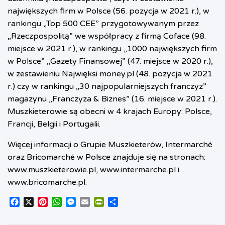
największych firm w Polsce (56. pozycja w 2021 r.), w
rankingu „Top 500 CEE” przygotowywanym przez
„Rzeczpospolitą” we współpracy z firmą Coface (98.
miejsce w 2021 r.), w rankingu „1000 największych firm
w Polsce” „Gazety Finansowej” (47. miejsce w 2020 r.),
w zestawieniu Najwięksi money.pl (48. pozycja w 2021
r.) czy w rankingu „30 najpopularniejszych franczyz”
magazynu „Franczyza & Biznes” (16. miejsce w 2021 r.).
Muszkieterowie są obecni w 4 krajach Europy: Polsce,
Francji, Belgii i Portugalii.
Więcej informacji o Grupie Muszkieterów, Intermarché
oraz Bricomarché w Polsce znajduje się na stronach:
www.muszkieterowie.pl
,
www.intermarche.pl
i
www.bricomarche.pl
.
F
X
P
W
M
E
P
S
a
i
h
e
m
r
h
c
n
a
s
a
i
a