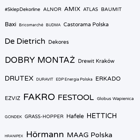
AMIX
ALNOR
BAUMIT
#SklepDekorline
ATLAS
Baxi
Castorama Polska
Bricomarché
BUDMA
De Dietrich
Dekores
DOBRY MONTAŻ
Drewit Kraków
DRUTEX
ERKADO
DURAVIT
EDP Energia Polska
FAKRO
FESTOOL
EZVIZ
Globus Wapienica
HETTICH
Hafele
GRASS-HOPPER
GONDEK
Hörmann
MAAG Polska
HRANIPEX