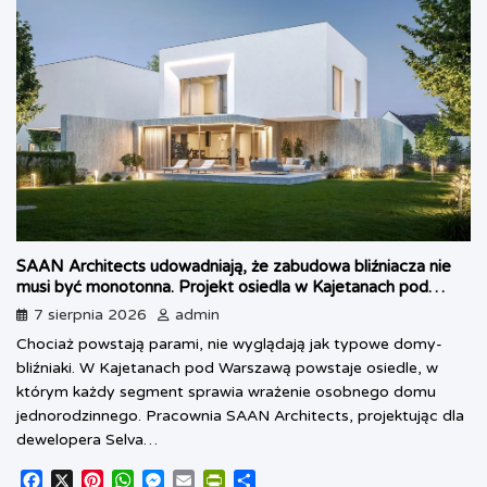
SAAN Architects udowadniają, że zabudowa bliźniacza nie
musi być monotonna. Projekt osiedla w Kajetanach pod
Warszawą
7 sierpnia 2026
admin
Chociaż powstają parami, nie wyglądają jak typowe domy-
bliźniaki. W Kajetanach pod Warszawą powstaje osiedle, w
którym każdy segment sprawia wrażenie osobnego domu
jednorodzinnego. Pracownia SAAN Architects, projektując dla
dewelopera Selva…
F
X
P
W
M
E
P
S