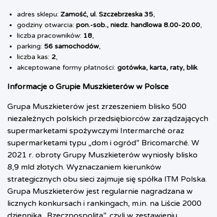
adres sklepu:
Zamość, ul. Szczebrzeska 35
,
godziny otwarcia:
pon.-sob., niedz. handlowa 8.00-20.00
,
liczba pracowników:
18
,
parking:
56 samochodów
,
liczba kas:
2
,
akceptowane formy płatności:
gotówka, karta, raty, blik
.
Informacje o Grupie Muszkieterów w Polsce
Grupa Muszkieterów jest zrzeszeniem blisko 500
niezależnych polskich przedsiębiorców zarządzających
supermarketami spożywczymi Intermarché oraz
supermarketami typu „dom i ogród” Bricomarché. W
2021 r. obroty Grupy Muszkieterów wyniosły blisko
8,9 mld złotych. Wyznaczaniem kierunków
strategicznych obu sieci zajmuje się spółka ITM Polska.
Grupa Muszkieterów jest regularnie nagradzana w
licznych konkursach i rankingach, m.in. na Liście 2000
dziennika „Rzeczpospolita”, czyli w zestawieniu