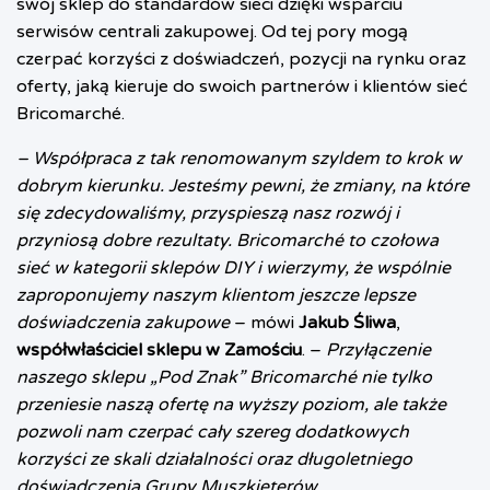
swój sklep do standardów sieci dzięki wsparciu
serwisów centrali zakupowej. Od tej pory mogą
czerpać korzyści z doświadczeń, pozycji na rynku oraz
oferty, jaką kieruje do swoich partnerów i klientów sieć
Bricomarché.
– Współpraca z tak renomowanym szyldem to krok w
dobrym kierunku. Jesteśmy pewni, że zmiany, na które
się zdecydowaliśmy, przyspieszą nasz rozwój i
przyniosą dobre rezultaty. Bricomarché to czołowa
sieć w kategorii sklepów DIY i wierzymy, że wspólnie
zaproponujemy naszym klientom jeszcze lepsze
doświadczenia zakupowe
– mówi
Jakub Śliwa
,
współwłaściciel sklepu w Zamościu
. –
Przyłączenie
naszego sklepu „Pod Znak” Bricomarché nie tylko
przeniesie naszą ofertę na wyższy poziom, ale także
pozwoli nam czerpać cały szereg dodatkowych
korzyści ze skali działalności oraz długoletniego
doświadczenia Grupy Muszkieterów.