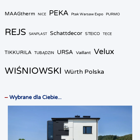
PEKA
MAAGtherm
Ptak Warsaw Expo
PURMO
NICE
REJS
Schattdecor
STEICO
TECE
SANPLAST
Velux
URSA
TIKKURILA
Vaillant
TUBĄDZIN
WIŚNIOWSKI
Würth Polska
Wybrane dla Ciebie...