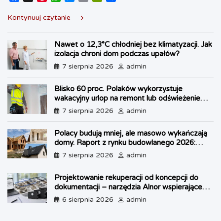
a
i
h
e
m
r
h
c
n
a
s
a
i
a
Kontynuuj czytanie
e
t
t
s
i
n
r
b
e
s
e
l
t
e
Nawet o 12,3°C chłodniej bez klimatyzacji. Jak
o
r
A
n
F
izolacja chroni dom podczas upałów?
o
e
p
g
r
k
s
p
e
i
7 sierpnia 2026
admin
t
r
e
n
Blisko 60 proc. Polaków wykorzystuje
d
wakacyjny urlop na remont lub odświeżenie
l
własnego lokum
7 sierpnia 2026
admin
y
Polacy budują mniej, ale masowo wykańczają
domy. Raport z rynku budowlanego 2026:
kryzys w OZE i boom na dachy
7 sierpnia 2026
admin
Projektowanie rekuperacji od koncepcji do
dokumentacji – narzędzia Alnor wspierające
każdy etap pracy
6 sierpnia 2026
admin