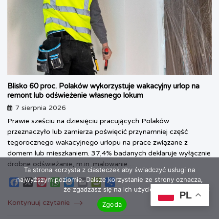
Blisko 60 proc. Polaków wykorzystuje wakacyjny urlop na
remont lub odświeżenie własnego lokum
7 sierpnia 2026
Prawie sześciu na dziesięciu pracujących Polaków
przeznaczyło lub zamierza poświęcić przynamniej część
tegorocznego wakacyjnego urlopu na prace związane z
domem lub mieszkaniem. 37,4% badanych deklaruje wyłącznie
drobne odświeżanie, m.in. malowanie…
Ta strona korzysta z ciasteczek aby świadczyć usługi na
najwyższym poziomie. Dalsze korzystanie ze strony oznacza,
F
X
P
W
M
E
P
S
że zgadzasz się na ich użycie.
a
i
h
e
m
r
h
PL
c
n
a
s
a
i
a
Kontynuuj czytanie
Zgoda
e
t
t
s
i
n
r