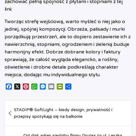
zachować pełną spójność z płytami i stopniami z tej
linii.
Tworząc strefę wejściową, warto myśleć o niej jako o
jednej, spójnej kompozycji. Obrzeża, palisady i murki
porządkują przestrzeń, ale to dopiero zestawienie ich z
nawierzchnią, stopniami, ogrodzeniem i zielenią buduje
harmonijny efekt. Dobrze dobrane kolory i faktury
sprawiają, że całość wygląda elegancko, a rośliny,
oświetlenie i drobne detale podkreślają charakter
miejsca, dodając mu indywidualnego stylu.
F
X
P
W
M
E
P
S
a
i
h
e
m
r
h
c
n
a
s
a
i
a
Nawigacja
e
t
t
s
i
n
r
STADIP® SoftLight – kiedy design, prywatność i
b
e
s
e
l
t
e
wpisu
o
przepisy spotykają się na balkonie
r
A
n
F
o
e
p
g
r
k
s
p
e
i
t
r
e
Od dziś adres siedziby firmy Drutex to ul. Leszka