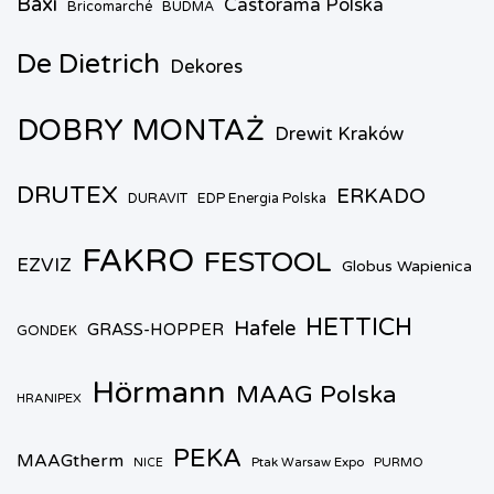
Baxi
Castorama Polska
Bricomarché
BUDMA
De Dietrich
Dekores
DOBRY MONTAŻ
Drewit Kraków
DRUTEX
ERKADO
DURAVIT
EDP Energia Polska
FAKRO
FESTOOL
EZVIZ
Globus Wapienica
HETTICH
Hafele
GRASS-HOPPER
GONDEK
Hörmann
MAAG Polska
HRANIPEX
PEKA
MAAGtherm
Ptak Warsaw Expo
PURMO
NICE