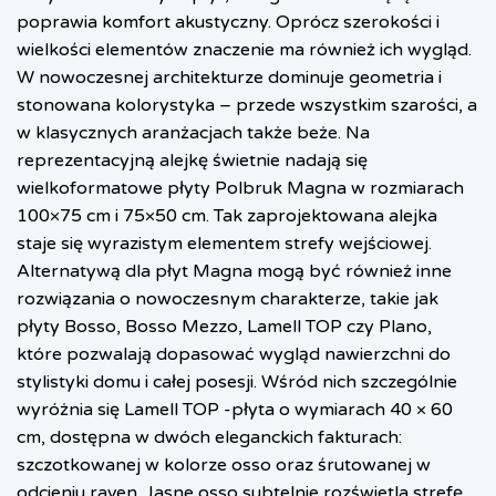
poprawia komfort akustyczny. Oprócz szerokości i
wielkości elementów znaczenie ma również ich wygląd.
W nowoczesnej architekturze dominuje geometria i
stonowana kolorystyka – przede wszystkim szarości, a
w klasycznych aranżacjach także beże. Na
reprezentacyjną alejkę świetnie nadają się
wielkoformatowe płyty Polbruk Magna w rozmiarach
100×75 cm i 75×50 cm. Tak zaprojektowana alejka
staje się wyrazistym elementem strefy wejściowej.
Alternatywą dla płyt Magna mogą być również inne
rozwiązania o nowoczesnym charakterze, takie jak
płyty Bosso, Bosso Mezzo, Lamell TOP czy Plano,
które pozwalają dopasować wygląd nawierzchni do
stylistyki domu i całej posesji. Wśród nich szczególnie
wyróżnia się Lamell TOP -płyta o wymiarach 40 × 60
cm, dostępna w dwóch eleganckich fakturach:
szczotkowanej w kolorze osso oraz śrutowanej w
odcieniu raven. Jasne osso subtelnie rozświetla strefę