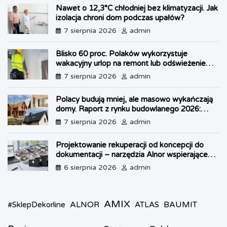
b
e
s
e
l
t
e
Nawet o 12,3°C chłodniej bez klimatyzacji. Jak
o
r
A
n
F
izolacja chroni dom podczas upałów?
o
e
p
g
r
k
s
p
e
i
7 sierpnia 2026
admin
t
r
e
n
Blisko 60 proc. Polaków wykorzystuje
d
wakacyjny urlop na remont lub odświeżenie
l
własnego lokum
7 sierpnia 2026
admin
y
Polacy budują mniej, ale masowo wykańczają
domy. Raport z rynku budowlanego 2026:
kryzys w OZE i boom na dachy
7 sierpnia 2026
admin
Projektowanie rekuperacji od koncepcji do
dokumentacji – narzędzia Alnor wspierające
każdy etap pracy
6 sierpnia 2026
admin
AMIX
ALNOR
BAUMIT
#SklepDekorline
ATLAS