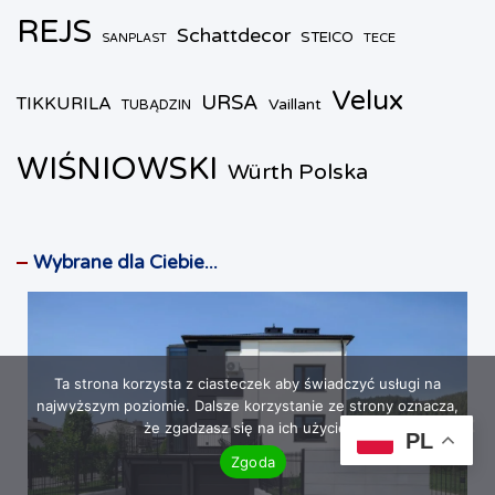
REJS
Schattdecor
STEICO
TECE
SANPLAST
Velux
URSA
TIKKURILA
Vaillant
TUBĄDZIN
WIŚNIOWSKI
Würth Polska
Wybrane dla Ciebie...
Ta strona korzysta z ciasteczek aby świadczyć usługi na
najwyższym poziomie. Dalsze korzystanie ze strony oznacza,
że zgadzasz się na ich użycie.
PL
Zgoda