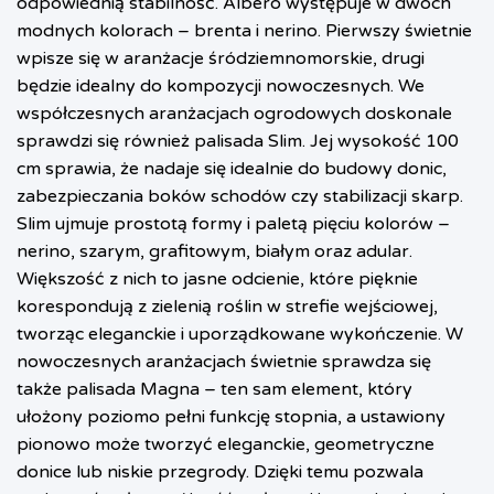
odpowiednią stabilność. Albero występuje w dwóch
modnych kolorach – brenta i nerino. Pierwszy świetnie
wpisze się w aranżacje śródziemnomorskie, drugi
będzie idealny do kompozycji nowoczesnych. We
współczesnych aranżacjach ogrodowych doskonale
sprawdzi się również palisada Slim. Jej wysokość 100
cm sprawia, że nadaje się idealnie do budowy donic,
zabezpieczania boków schodów czy stabilizacji skarp.
Slim ujmuje prostotą formy i paletą pięciu kolorów –
nerino, szarym, grafitowym, białym oraz adular.
Większość z nich to jasne odcienie, które pięknie
korespondują z zielenią roślin w strefie wejściowej,
tworząc eleganckie i uporządkowane wykończenie. W
nowoczesnych aranżacjach świetnie sprawdza się
także palisada Magna – ten sam element, który
ułożony poziomo pełni funkcję stopnia, a ustawiony
pionowo może tworzyć eleganckie, geometryczne
donice lub niskie przegrody. Dzięki temu pozwala