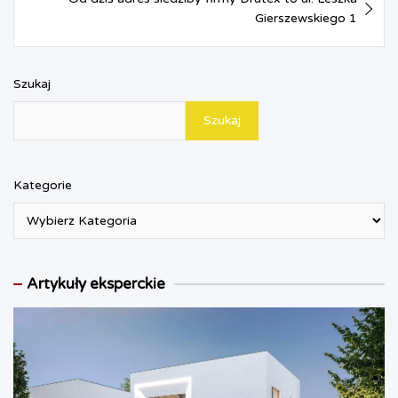
n
Gierszewskiego 1
d
l
y
Szukaj
Szukaj
Kategorie
Artykuły eksperckie