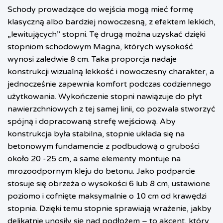
Schody prowadzące do wejścia mogą mieć formę
klasyczną albo bardziej nowoczesną, z efektem lekkich,
„lewitujących” stopni. Tę drugą można uzyskać dzięki
stopniom schodowym Magna, których wysokość
wynosi zaledwie 8 cm. Taka proporcja nadaje
konstrukcji wizualną lekkość i nowoczesny charakter, a
jednocześnie zapewnia komfort podczas codziennego
użytkowania. Wykończenie stopni nawiązuje do płyt
nawierzchniowych z tej samej linii, co pozwala stworzyć
spójną i dopracowaną strefę wejściową. Aby
konstrukcja była stabilna, stopnie układa się na
betonowym fundamencie z podbudową o grubości
około 20 -25 cm, a same elementy montuje na
mrozoodpornym kleju do betonu. Jako podparcie
stosuje się obrzeża o wysokości 6 lub 8 cm, ustawione
poziomo i cofnięte maksymalnie o 10 cm od krawędzi
stopnia. Dzięki temu stopnie sprawiają wrażenie, jakby
delikatnie unosiły się nad podłożem – to akcent, który