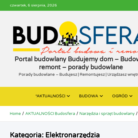
Skip
czwartek, 6 sierpnia, 2026
to
content
Portal budowlany Budujemy dom – Budow
remont – porady budowlane
Porady budowlane – Budujesz | Remontujesz | Urządzasz wnęt
*AKTUALNOŚCI
BUDOWA
OGRÓD
Home
AKTUALNOŚCI Budosfera
Narzędzia i sprzęt budowlany
Kategoria:
Elektronarzędzia