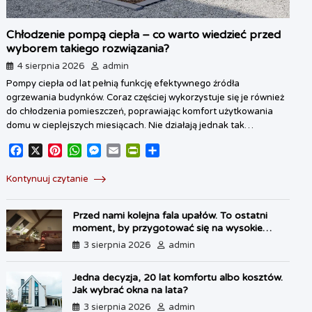
Chłodzenie pompą ciepła – co warto wiedzieć przed
wyborem takiego rozwiązania?
4 sierpnia 2026
admin
Pompy ciepła od lat pełnią funkcję efektywnego źródła
ogrzewania budynków. Coraz częściej wykorzystuje się je również
do chłodzenia pomieszczeń, poprawiając komfort użytkowania
domu w cieplejszych miesiącach. Nie działają jednak tak…
F
X
P
W
M
E
P
S
a
i
h
e
m
r
h
c
n
a
s
a
i
a
Kontynuuj czytanie
e
t
t
s
i
n
r
b
e
s
e
l
t
e
Przed nami kolejna fala upałów. To ostatni
o
r
A
n
F
moment, by przygotować się na wysokie
o
e
p
g
r
temperatury
3 sierpnia 2026
admin
k
s
p
e
i
t
r
e
n
Jedna decyzja, 20 lat komfortu albo kosztów.
d
Jak wybrać okna na lata?
l
3 sierpnia 2026
admin