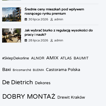
y
Średnie ceny mieszkań pod wpływem
rosnącego rynku premium
30 lipca 2026
admin
Jak wybrać biurko z regulacją wysokości do
pracy i nauki?
28 lipca 2026
admin
AMIX
#SklepDekorline
ALNOR
ATLAS
BAUMIT
Baxi
Castorama Polska
Bricomarché
BUDMA
De Dietrich
Dekores
DOBRY MONTAŻ
Drewit Kraków