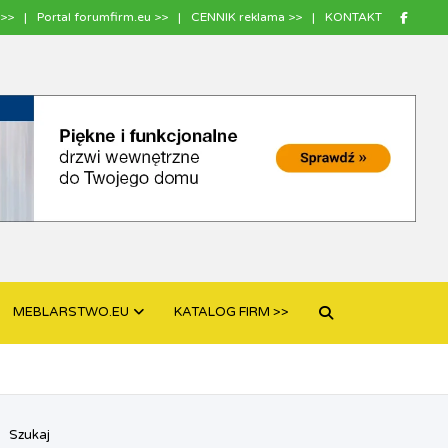
>>
Portal forumfirm.eu >>
CENNIK reklama >>
KONTAKT
MEBLARSTWO.EU
KATALOG FIRM >>
Szukaj