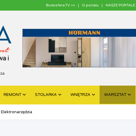
Budosfera.TV >>
O portalu
NASZE PORTALE 
a i
rza
REMONT
STOLARKA
WNĘTRZA
WARSZTAT
Elektronarzędzia