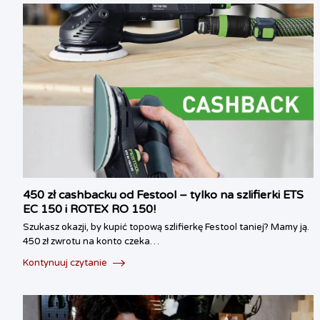
450 zł cashbacku od Festool – tylko na szlifierki ETS
EC 150 i ROTEX RO 150!
Szukasz okazji, by kupić topową szlifierkę Festool taniej? Mamy ją.
450 zł zwrotu na konto czeka…
Kontynuuj czytanie