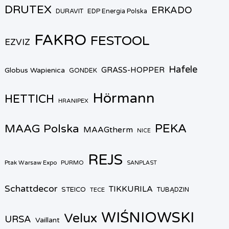
DRUTEX
ERKADO
DURAVIT
EDP Energia Polska
FAKRO
FESTOOL
EZVIZ
Hafele
GRASS-HOPPER
Globus Wapienica
GONDEK
Hörmann
HETTICH
HRANIPEX
PEKA
MAAG Polska
MAAGtherm
NICE
REJS
Ptak Warsaw Expo
PURMO
SANPLAST
Schattdecor
TIKKURILA
STEICO
TECE
TUBĄDZIN
WIŚNIOWSKI
Velux
URSA
Vaillant