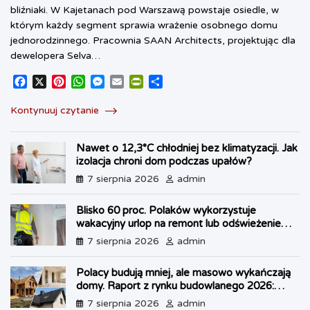
bliźniaki. W Kajetanach pod Warszawą powstaje osiedle, w
którym każdy segment sprawia wrażenie osobnego domu
jednorodzinnego. Pracownia SAAN Architects, projektując dla
dewelopera Selva…
F
X
P
W
M
E
P
S
a
i
h
e
m
r
h
c
n
a
s
a
i
a
Kontynuuj czytanie
e
t
t
s
i
n
r
b
e
s
e
l
t
e
Nawet o 12,3°C chłodniej bez klimatyzacji. Jak
o
r
A
n
F
izolacja chroni dom podczas upałów?
o
e
p
g
r
k
s
p
e
i
7 sierpnia 2026
admin
t
r
e
n
Blisko 60 proc. Polaków wykorzystuje
d
wakacyjny urlop na remont lub odświeżenie
l
własnego lokum
7 sierpnia 2026
admin
y
Polacy budują mniej, ale masowo wykańczają
domy. Raport z rynku budowlanego 2026:
kryzys w OZE i boom na dachy
7 sierpnia 2026
admin