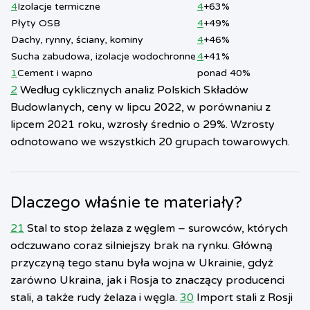
4
Izolacje termiczne
4
+63%
Płyty OSB
4
+49%
Dachy, rynny, ściany, kominy
4
+46%
Sucha zabudowa, izolacje wodochronne
4
+41%
1
Cement i wapno
ponad 40%
2
Według cyklicznych analiz Polskich Składów
Budowlanych, ceny w lipcu 2022, w porównaniu z
lipcem 2021 roku, wzrosły średnio o 29%. Wzrosty
odnotowano we wszystkich 20 grupach towarowych.
Dlaczego właśnie te materiały?
21
Stal to stop żelaza z węglem – surowców, których
odczuwano coraz silniejszy brak na rynku. Główną
przyczyną tego stanu była wojna w Ukrainie, gdyż
zarówno Ukraina, jak i Rosja to znaczący producenci
stali, a także rudy żelaza i węgla.
30
Import stali z Rosji