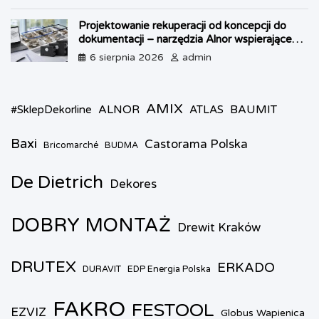
Projektowanie rekuperacji od koncepcji do
dokumentacji – narzędzia Alnor wspierające
każdy etap pracy
6 sierpnia 2026
admin
AMIX
ALNOR
BAUMIT
#SklepDekorline
ATLAS
Baxi
Castorama Polska
Bricomarché
BUDMA
De Dietrich
Dekores
DOBRY MONTAŻ
Drewit Kraków
DRUTEX
ERKADO
DURAVIT
EDP Energia Polska
FAKRO
FESTOOL
EZVIZ
Globus Wapienica