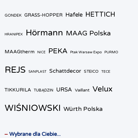
HETTICH
Hafele
GRASS-HOPPER
GONDEK
Hörmann
MAAG Polska
HRANIPEX
PEKA
MAAGtherm
Ptak Warsaw Expo
PURMO
NICE
REJS
Schattdecor
STEICO
TECE
SANPLAST
Velux
URSA
TIKKURILA
Vaillant
TUBĄDZIN
WIŚNIOWSKI
Würth Polska
Wybrane dla Ciebie...