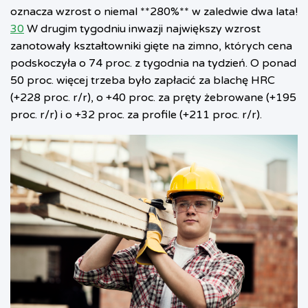
oznacza wzrost o niemal **280%** w zaledwie dwa lata!
30
W drugim tygodniu inwazji największy wzrost
zanotowały kształtowniki gięte na zimno, których cena
podskoczyła o 74 proc. z tygodnia na tydzień. O ponad
50 proc. więcej trzeba było zapłacić za blachę HRC
(+228 proc. r/r), o +40 proc. za pręty żebrowane (+195
proc. r/r) i o +32 proc. za profile (+211 proc. r/r).