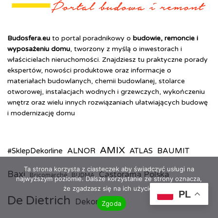
Budosfera.eu
to portal poradnikowy o
budowie, remoncie i
wyposażeniu domu
, tworzony z myślą o inwestorach i
właścicielach nieruchomości. Znajdziesz tu praktyczne porady
ekspertów, nowości produktowe oraz informacje o
materiałach budowlanych, chemii budowlanej, stolarce
otworowej, instalacjach wodnych i grzewczych, wykończeniu
wnętrz oraz wielu innych rozwiązaniach ułatwiających budowę
i modernizację domu
AMIX
ALNOR
BAUMIT
#SklepDekorline
ATLAS
Ta strona korzysta z ciasteczek aby świadczyć usługi na
Baxi
Castorama Polska
Bricomarché
BUDMA
najwyższym poziomie. Dalsze korzystanie ze strony oznacza,
że zgadzasz się na ich użycie.
PL
De Dietrich
Dekores
Zgoda