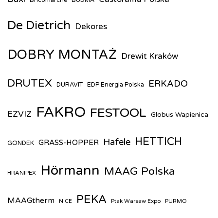
Bricomarché
BUDMA
De Dietrich
Dekores
DOBRY MONTAŻ
Drewit Kraków
DRUTEX
ERKADO
DURAVIT
EDP Energia Polska
FAKRO
FESTOOL
EZVIZ
Globus Wapienica
HETTICH
Hafele
GRASS-HOPPER
GONDEK
Hörmann
MAAG Polska
HRANIPEX
PEKA
MAAGtherm
Ptak Warsaw Expo
PURMO
NICE