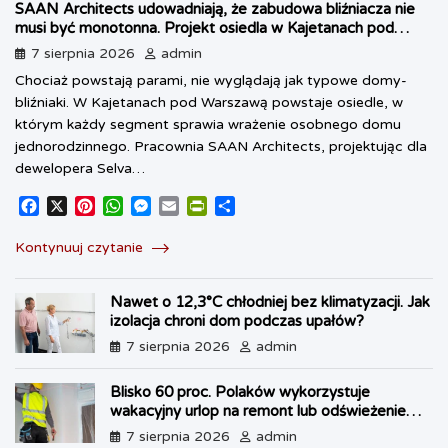
SAAN Architects udowadniają, że zabudowa bliźniacza nie
musi być monotonna. Projekt osiedla w Kajetanach pod
Warszawą
7 sierpnia 2026
admin
Chociaż powstają parami, nie wyglądają jak typowe domy-
bliźniaki. W Kajetanach pod Warszawą powstaje osiedle, w
którym każdy segment sprawia wrażenie osobnego domu
jednorodzinnego. Pracownia SAAN Architects, projektując dla
dewelopera Selva…
F
X
P
W
M
E
P
S
a
i
h
e
m
r
h
c
n
a
s
a
i
a
Kontynuuj czytanie
e
t
t
s
i
n
r
b
e
s
e
l
t
e
Nawet o 12,3°C chłodniej bez klimatyzacji. Jak
o
r
A
n
F
izolacja chroni dom podczas upałów?
o
e
p
g
r
k
s
p
e
i
7 sierpnia 2026
admin
t
r
e
n
Blisko 60 proc. Polaków wykorzystuje
d
wakacyjny urlop na remont lub odświeżenie
l
własnego lokum
7 sierpnia 2026
admin
y