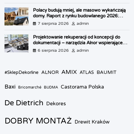
Polacy budują mniej, ale masowo wykańczają
domy. Raport z rynku budowlanego 2026:
kryzys w OZE i boom na dachy
7 sierpnia 2026
admin
Projektowanie rekuperacji od koncepcji do
dokumentacji – narzędzia Alnor wspierające
każdy etap pracy
6 sierpnia 2026
admin
AMIX
ALNOR
BAUMIT
#SklepDekorline
ATLAS
Baxi
Castorama Polska
Bricomarché
BUDMA
De Dietrich
Dekores
DOBRY MONTAŻ
Drewit Kraków