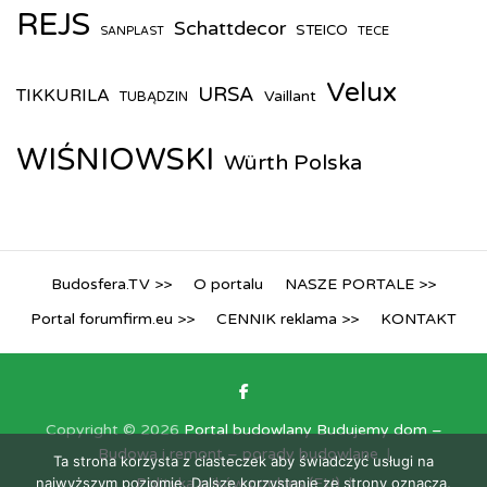
REJS
Schattdecor
STEICO
TECE
SANPLAST
Velux
URSA
TIKKURILA
Vaillant
TUBĄDZIN
WIŚNIOWSKI
Würth Polska
Budosfera.TV >>
O portalu
NASZE PORTALE >>
Portal forumfirm.eu >>
CENNIK reklama >>
KONTAKT
Copyright © 2026
Portal budowlany Budujemy dom –
Budowa i remont – porady budowlane
Ta strona korzysta z ciasteczek aby świadczyć usługi na
najwyższym poziomie. Dalsze korzystanie ze strony oznacza,
Polityka plików cookies (EU)