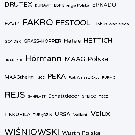
DRUTEX
ERKADO
DURAVIT
EDP Energia Polska
FAKRO
FESTOOL
EZVIZ
Globus Wapienica
HETTICH
Hafele
GRASS-HOPPER
GONDEK
Hörmann
MAAG Polska
HRANIPEX
PEKA
MAAGtherm
Ptak Warsaw Expo
PURMO
NICE
REJS
Schattdecor
STEICO
TECE
SANPLAST
Velux
URSA
TIKKURILA
Vaillant
TUBĄDZIN
WIŚNIOWSKI
Würth Polska