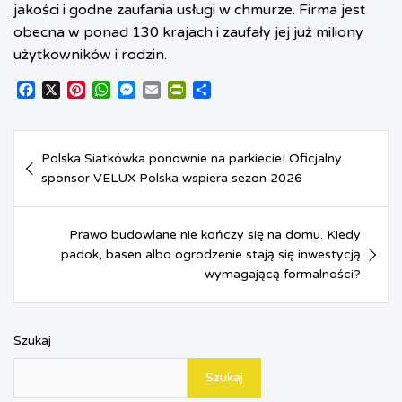
jakości i godne zaufania usługi w chmurze. Firma jest
obecna w ponad 130 krajach i zaufały jej już miliony
użytkowników i rodzin.
F
X
P
W
M
E
P
S
a
i
h
e
m
r
h
c
n
a
s
a
i
a
Nawigacja
e
t
t
s
i
n
r
Polska Siatkówka ponownie na parkiecie! Oficjalny
b
e
s
e
l
t
e
wpisu
o
sponsor VELUX Polska wspiera sezon 2026
r
A
n
F
o
e
p
g
r
k
s
p
e
i
t
r
e
Prawo budowlane nie kończy się na domu. Kiedy
n
padok, basen albo ogrodzenie stają się inwestycją
d
wymagającą formalności?
l
y
Szukaj
Szukaj