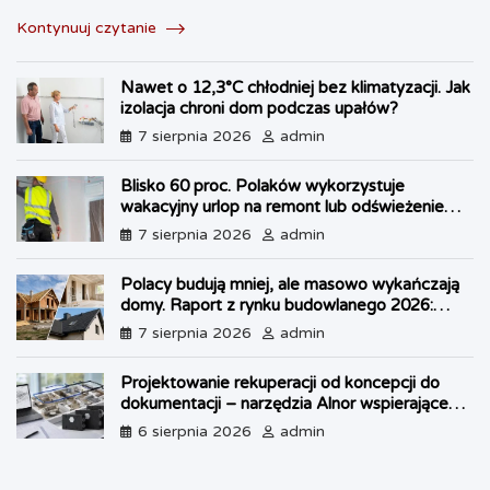
a
i
h
e
m
r
h
c
n
a
s
a
i
a
Kontynuuj czytanie
e
t
t
s
i
n
r
b
e
s
e
l
t
e
Nawet o 12,3°C chłodniej bez klimatyzacji. Jak
o
r
A
n
F
izolacja chroni dom podczas upałów?
o
e
p
g
r
k
s
p
e
i
7 sierpnia 2026
admin
t
r
e
n
Blisko 60 proc. Polaków wykorzystuje
d
wakacyjny urlop na remont lub odświeżenie
l
własnego lokum
7 sierpnia 2026
admin
y
Polacy budują mniej, ale masowo wykańczają
domy. Raport z rynku budowlanego 2026:
kryzys w OZE i boom na dachy
7 sierpnia 2026
admin
Projektowanie rekuperacji od koncepcji do
dokumentacji – narzędzia Alnor wspierające
każdy etap pracy
6 sierpnia 2026
admin