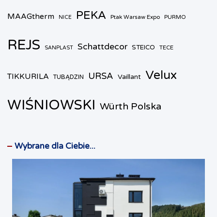
PEKA
MAAGtherm
Ptak Warsaw Expo
PURMO
NICE
REJS
Schattdecor
STEICO
TECE
SANPLAST
Velux
URSA
TIKKURILA
Vaillant
TUBĄDZIN
WIŚNIOWSKI
Würth Polska
Wybrane dla Ciebie...