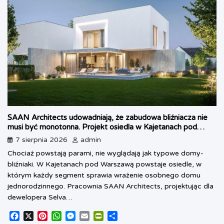
SAAN Architects udowadniają, że zabudowa bliźniacza nie
musi być monotonna. Projekt osiedla w Kajetanach pod
Warszawą
7 sierpnia 2026
admin
Chociaż powstają parami, nie wyglądają jak typowe domy-
bliźniaki. W Kajetanach pod Warszawą powstaje osiedle, w
którym każdy segment sprawia wrażenie osobnego domu
jednorodzinnego. Pracownia SAAN Architects, projektując dla
dewelopera Selva…
F
X
P
W
M
E
P
S