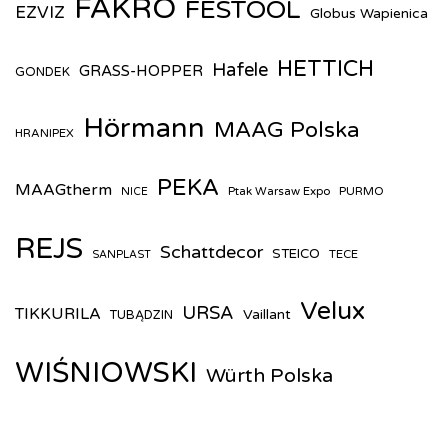
FAKRO
FESTOOL
EZVIZ
Globus Wapienica
HETTICH
Hafele
GRASS-HOPPER
GONDEK
Hörmann
MAAG Polska
HRANIPEX
PEKA
MAAGtherm
Ptak Warsaw Expo
PURMO
NICE
REJS
Schattdecor
STEICO
TECE
SANPLAST
Velux
URSA
TIKKURILA
Vaillant
TUBĄDZIN
WIŚNIOWSKI
Würth Polska