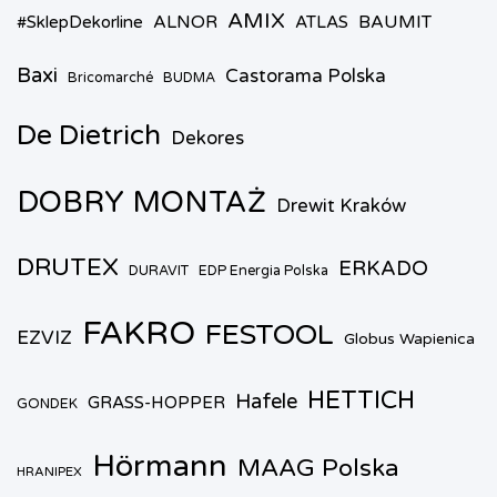
AMIX
ALNOR
BAUMIT
#SklepDekorline
ATLAS
Baxi
Castorama Polska
Bricomarché
BUDMA
De Dietrich
Dekores
DOBRY MONTAŻ
Drewit Kraków
DRUTEX
ERKADO
DURAVIT
EDP Energia Polska
FAKRO
FESTOOL
EZVIZ
Globus Wapienica
HETTICH
Hafele
GRASS-HOPPER
GONDEK
Hörmann
MAAG Polska
HRANIPEX