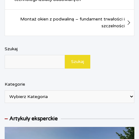
o
r
A
n
F
o
e
p
g
r
k
s
p
e
i
t
r
e
Montaż okien z podwaliną – fundament trwałości i
n
szczelności
d
l
y
Szukaj
Szukaj
Kategorie
Artykuły eksperckie