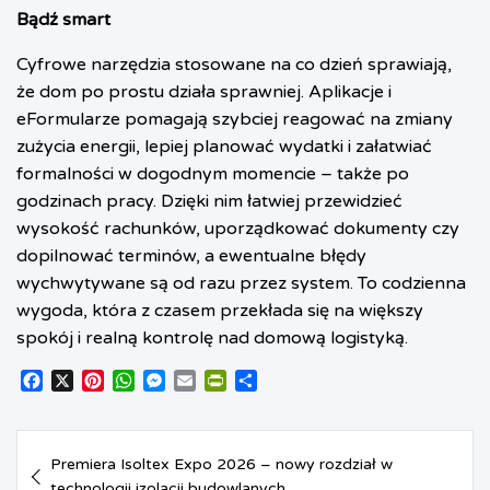
Bądź smart
Cyfrowe narzędzia stosowane na co dzień sprawiają,
że dom po prostu działa sprawniej. Aplikacje i
eFormularze pomagają szybciej reagować na zmiany
zużycia energii, lepiej planować wydatki i załatwiać
formalności w dogodnym momencie – także po
godzinach pracy. Dzięki nim łatwiej przewidzieć
wysokość rachunków, uporządkować dokumenty czy
dopilnować terminów, a ewentualne błędy
wychwytywane są od razu przez system. To codzienna
wygoda, która z czasem przekłada się na większy
spokój i realną kontrolę nad domową logistyką.
F
X
P
W
M
E
P
S
a
i
h
e
m
r
h
c
n
a
s
a
i
a
Nawigacja
e
t
t
s
i
n
r
Premiera Isoltex Expo 2026 – nowy rozdział w
b
e
s
e
l
t
e
wpisu
technologii izolacji budowlanych