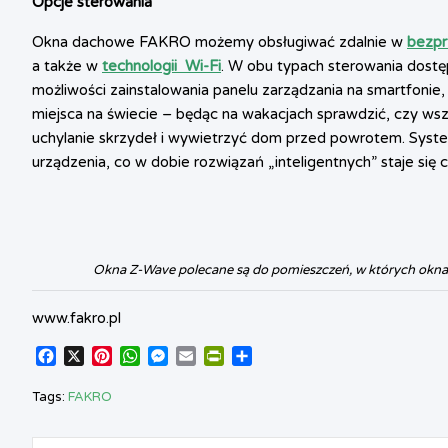
Opcje sterowania
Okna dachowe FAKRO możemy obsługiwać zdalnie w
bezp
a także w
technologii
Wi-Fi
. W obu typach sterowania dostę
możliwości zainstalowania panelu zarządzania na smartfoni
miejsca na świecie – będąc na wakacjach sprawdzić, czy ws
uchylanie skrzydeł i wywietrzyć dom przed powrotem. Sys
urządzenia, co w dobie rozwiązań „inteligentnych” staje się c
Okna Z-Wave polecane są do pomieszczeń, w których okn
www.fakro.pl
F
X
P
W
M
E
P
S
a
i
h
e
m
r
h
c
n
a
s
a
i
a
Tags:
FAKRO
e
t
t
s
i
n
r
b
e
s
e
l
t
e