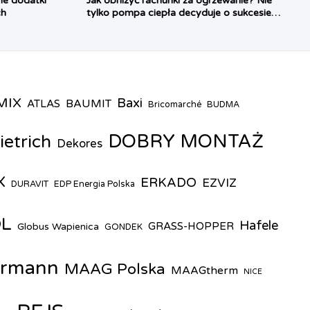
ne dodatki
Jak obniżyć rachunki za ogrzewanie? Nie
ch
tylko pompa ciepła decyduje o sukcesie
inwestycji
MIX
Baxi
BAUMIT
ATLAS
Bricomarché
BUDMA
DOBRY MONTAŻ
ietrich
Dekores
X
ERKADO
EZVIZ
DURAVIT
EDP Energia Polska
OL
Hafele
GRASS-HOPPER
Globus Wapienica
GONDEK
rmann
MAAG Polska
MAAGtherm
NICE