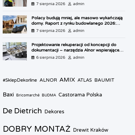
własnego lokum
l
7 sierpnia 2026
admin
y
Polacy budują mniej, ale masowo wykańczają
domy. Raport z rynku budowlanego 2026:
kryzys w OZE i boom na dachy
7 sierpnia 2026
admin
Projektowanie rekuperacji od koncepcji do
dokumentacji – narzędzia Alnor wspierające
każdy etap pracy
6 sierpnia 2026
admin
AMIX
ALNOR
BAUMIT
#SklepDekorline
ATLAS
Baxi
Castorama Polska
Bricomarché
BUDMA
De Dietrich
Dekores
DOBRY MONTAŻ
Drewit Kraków