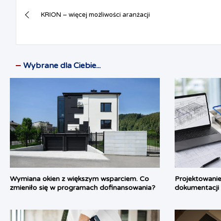
Nawigacja
o
r
A
n
F
o
e
p
g
r
KRION – więcej możliwości aranżacji
wpisu
k
s
p
e
i
t
r
e
n
d
l
Wybrane dla Ciebie...
y
Wymiana okien z większym wsparciem. Co
Projektowanie
zmieniło się w programach dofinansowania?
dokumentacji 
każdy etap pr