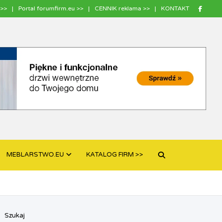
>>
Portal forumfirm.eu >>
CENNIK reklama >>
KONTAKT
MEBLARSTWO.EU
KATALOG FIRM >>
Szukaj