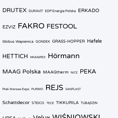
DRUTEX
ERKADO
DURAVIT
EDP Energia Polska
FAKRO
FESTOOL
EZVIZ
Hafele
GRASS-HOPPER
Globus Wapienica
GONDEK
Hörmann
HETTICH
HRANIPEX
PEKA
MAAG Polska
MAAGtherm
NICE
REJS
Ptak Warsaw Expo
PURMO
SANPLAST
Schattdecor
TIKKURILA
STEICO
TECE
TUBĄDZIN
WIŚNIOWSKI
Velux