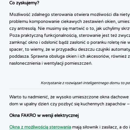
Co zyskujemy?
Możliwość zdalnego sterowania otwiera możliwości dla niety
problemu komponowanie ciekawych zestawień okien, umiesz
czy antresolą. Nie musimy się martwić o to, jak uchylimy skr
Poza praktyczną funkcjonalnością, sterowanie jest też zwycz
zamknąć okno i odsłonić bądź zasłonić o poranku roletę nie w
spacer, to wiemy, że w przypadku deszczu czujniki automat
poddasza. Sprawna obsługa okien i ich akcesoriów, również zda
nasłonecznienia i wentylacji pomieszczeń.
Korzystanie z rozwiązań inteligentnego domu to po
Warto tu nadmienić, że wysoko umieszczone okna dachowe p
dom w upalny dzień czy pozbyć się kuchennych zapachów – s
Okna FAKRO w wersji elektrycznej
Okna z możliwością sterowania
mają siłownik i zasilacz, a 