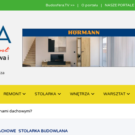
Budosfera.TV >>
O portalu
NASZE PORTALE 
a i
rza
REMONT
STOLARKA
WNĘTRZA
WARSZTAT
oknami dachowymi?
ACHOWE
STOLARKA BUDOWLANA