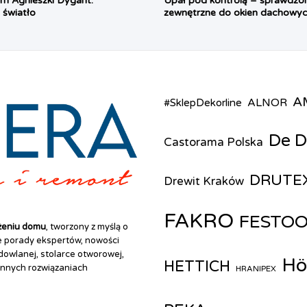
m Agnieszki Dygant.
Upał pod kontrolą – sprawdzo
i światło
zewnętrzne do okien dachowy
A
ALNOR
#SklepDekorline
De D
Castorama Polska
DRUTE
Drewit Kraków
FAKRO
FESTO
żeniu domu
, tworzony z myślą o
ne porady ekspertów, nowości
owlanej, stolarce otworowej,
Hö
HETTICH
innych rozwiązaniach
HRANIPEX