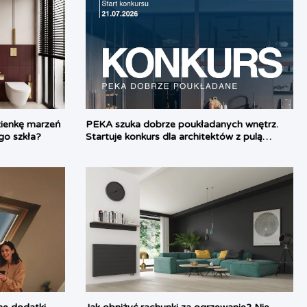
azienkę marzeń
PEKA szuka dobrze poukładanych wnętrz.
go szkła?
Startuje konkurs dla architektów z pulą
nagród ponad 16 tysięcy złotych