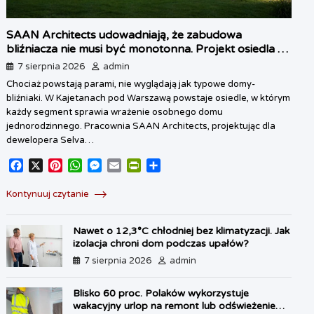
SAAN Architects udowadniają, że zabudowa
bliźniacza nie musi być monotonna. Projekt osiedla w
Kajetanach pod Warszawą
7 sierpnia 2026
admin
Chociaż powstają parami, nie wyglądają jak typowe domy-
bliźniaki. W Kajetanach pod Warszawą powstaje osiedle, w którym
każdy segment sprawia wrażenie osobnego domu
jednorodzinnego. Pracownia SAAN Architects, projektując dla
dewelopera Selva…
F
X
P
W
M
E
P
S
a
i
h
e
m
r
h
c
n
a
s
a
i
a
Kontynuuj czytanie
e
t
t
s
i
n
r
b
e
s
e
l
t
e
Nawet o 12,3°C chłodniej bez klimatyzacji. Jak
o
r
A
n
F
izolacja chroni dom podczas upałów?
o
e
p
g
r
7 sierpnia 2026
admin
k
s
p
e
i
t
r
e
n
Blisko 60 proc. Polaków wykorzystuje
d
wakacyjny urlop na remont lub odświeżenie