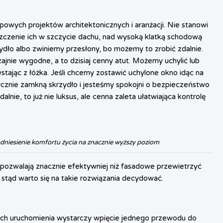
powych projektów architektonicznych i aranżacji. Nie stanowi
czenie ich w szczycie dachu, nad wysoką klatką schodową
zydło albo zwiniemy przesłony, bo możemy to zrobić zdalnie.
ajnie wygodne, a to dzisiaj cenny atut. Możemy uchylić lub
stając z łóżka. Jeśli chcemy zostawić uchylone okno idąc na
ycznie zamkną skrzydło i jesteśmy spokojni o bezpieczeństwo
lnie, to już nie luksus, ale cenna zaleta ułatwiająca kontrolę
dniesienie komfortu życia na znacznie wyższy poziom
ozwalają znacznie efektywniej niż fasadowe przewietrzyć
tąd warto się na takie rozwiązania decydować.
do ich uruchomienia wystarczy wpięcie jednego przewodu do