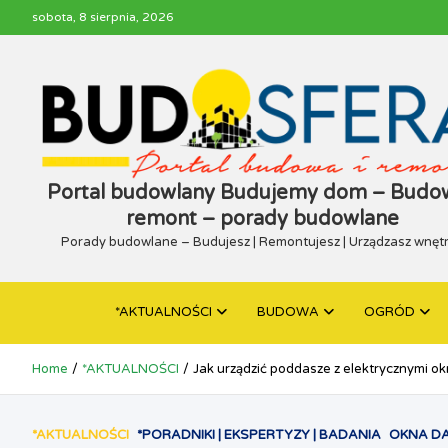
Skip
sobota, 8 sierpnia, 2026
to
content
Portal budowlany Budujemy dom – Budow
remont – porady budowlane
Porady budowlane – Budujesz | Remontujesz | Urządzasz wnęt
*AKTUALNOŚCI
BUDOWA
OGRÓD
Home
*AKTUALNOŚCI
Jak urządzić poddasze z elektrycznymi 
*AKTUALNOŚCI
*PORADNIKI | EKSPERTYZY | BADANIA
OKNA D