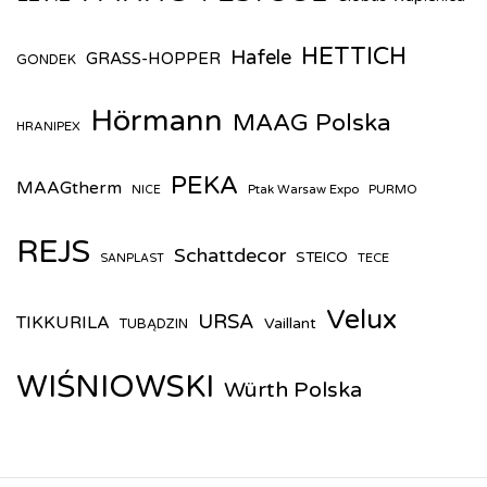
HETTICH
Hafele
GRASS-HOPPER
GONDEK
Hörmann
MAAG Polska
HRANIPEX
PEKA
MAAGtherm
Ptak Warsaw Expo
PURMO
NICE
REJS
Schattdecor
STEICO
TECE
SANPLAST
Velux
URSA
TIKKURILA
Vaillant
TUBĄDZIN
WIŚNIOWSKI
Würth Polska