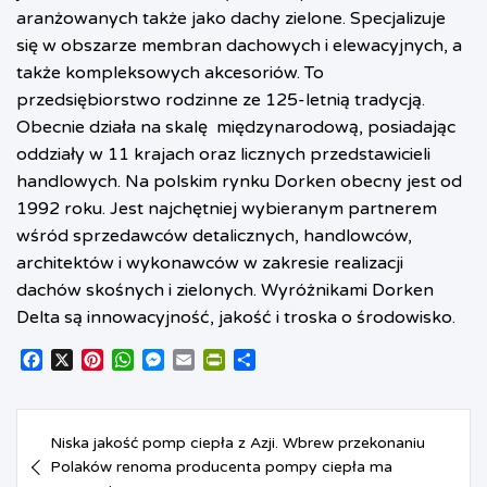
aranżowanych także jako dachy zielone. Specjalizuje
się w obszarze membran dachowych i elewacyjnych, a
także kompleksowych akcesoriów. To
przedsiębiorstwo rodzinne ze 125-letnią tradycją.
Obecnie działa na skalę
międzynarodową, posiadając
oddziały w 11 krajach oraz licznych przedstawicieli
handlowych. Na polskim rynku Dorken obecny jest od
1992 roku. Jest najchętniej wybieranym partnerem
wśród sprzedawców detalicznych, handlowców,
architektów i wykonawców w zakresie realizacji
dachów skośnych i zielonych. Wyróżnikami Dorken
Delta są innowacyjność, jakość i troska o środowisko.
F
X
P
W
M
E
P
S
a
i
h
e
m
r
h
c
n
a
s
a
i
a
Nawigacja
e
t
t
s
i
n
r
Niska jakość pomp ciepła z Azji. Wbrew przekonaniu
b
e
s
e
l
t
e
wpisu
o
Polaków renoma producenta pompy ciepła ma
r
A
n
F