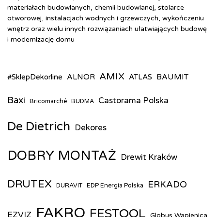
materiałach budowlanych, chemii budowlanej, stolarce
otworowej, instalacjach wodnych i grzewczych, wykończeniu
wnętrz oraz wielu innych rozwiązaniach ułatwiających budowę
i modernizację domu
AMIX
ALNOR
BAUMIT
#SklepDekorline
ATLAS
Baxi
Castorama Polska
Bricomarché
BUDMA
De Dietrich
Dekores
DOBRY MONTAŻ
Drewit Kraków
DRUTEX
ERKADO
DURAVIT
EDP Energia Polska
FAKRO
FESTOOL
EZVIZ
Globus Wapienica