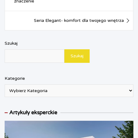
o
e
p
g
r
znaczenie
k
s
p
e
i
t
r
e
n
Seria Elegant- komfort dla twojego wnętrza
d
l
y
Szukaj
Szukaj
Kategorie
Artykuły eksperckie