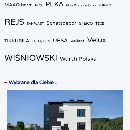
PEKA
MAAGtherm
Ptak Warsaw Expo
PURMO
NICE
REJS
Schattdecor
STEICO
TECE
SANPLAST
Velux
URSA
TIKKURILA
Vaillant
TUBĄDZIN
WIŚNIOWSKI
Würth Polska
Wybrane dla Ciebie...