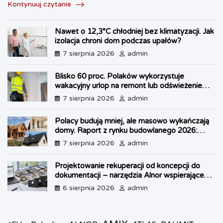
c
n
a
s
a
i
a
Kontynuuj czytanie
e
t
t
s
i
n
r
b
e
s
e
l
t
e
Nawet o 12,3°C chłodniej bez klimatyzacji. Jak
o
r
A
n
F
izolacja chroni dom podczas upałów?
o
e
p
g
r
k
s
p
e
i
7 sierpnia 2026
admin
t
r
e
n
Blisko 60 proc. Polaków wykorzystuje
d
wakacyjny urlop na remont lub odświeżenie
l
własnego lokum
7 sierpnia 2026
admin
y
Polacy budują mniej, ale masowo wykańczają
domy. Raport z rynku budowlanego 2026:
kryzys w OZE i boom na dachy
7 sierpnia 2026
admin
Projektowanie rekuperacji od koncepcji do
dokumentacji – narzędzia Alnor wspierające
każdy etap pracy
6 sierpnia 2026
admin