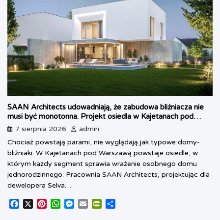
SAAN Architects udowadniają, że zabudowa bliźniacza nie
musi być monotonna. Projekt osiedla w Kajetanach pod
Warszawą
7 sierpnia 2026
admin
Chociaż powstają parami, nie wyglądają jak typowe domy-
bliźniaki. W Kajetanach pod Warszawą powstaje osiedle, w
którym każdy segment sprawia wrażenie osobnego domu
jednorodzinnego. Pracownia SAAN Architects, projektując dla
dewelopera Selva…
F
X
P
W
M
E
P
S
a
i
h
e
m
r
h