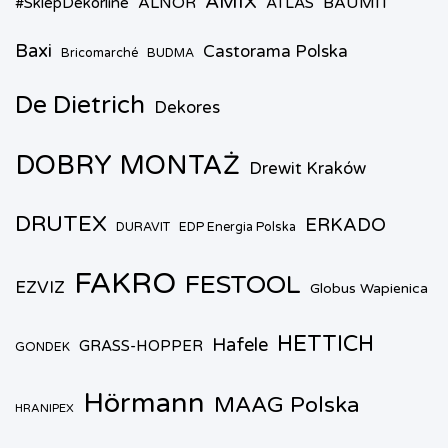
AMIX
ALNOR
BAUMIT
#SklepDekorline
ATLAS
Baxi
Castorama Polska
Bricomarché
BUDMA
De Dietrich
Dekores
DOBRY MONTAŻ
Drewit Kraków
DRUTEX
ERKADO
DURAVIT
EDP Energia Polska
FAKRO
FESTOOL
EZVIZ
Globus Wapienica
HETTICH
Hafele
GRASS-HOPPER
GONDEK
Hörmann
MAAG Polska
HRANIPEX