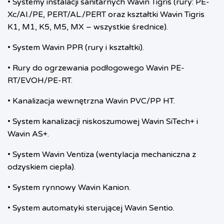
• Systemy instalacji sanitarnych Wavin Tigris (rury: PE-
Xc/Al./PE, PERT/AL./PERT oraz kształtki Wavin Tigris
K1, M1, K5, M5, MX – wszystkie średnice).
• System Wavin PPR (rury i kształtki).
• Rury do ogrzewania podłogowego Wavin PE-
RT/EVOH/PE-RT.
• Kanalizacja wewnętrzna Wavin PVC/PP HT.
• System kanalizacji niskoszumowej Wavin SiTech+ i
Wavin AS+.
• System Wavin Ventiza (wentylacja mechaniczna z
odzyskiem ciepła).
• System rynnowy Wavin Kanion.
• System automatyki sterującej Wavin Sentio.