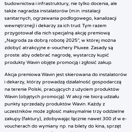
budownictwa i infrastruktury, nie tylko docenia, ale
także nagradza instalatorów (m.in. instalacji
sanitarnych, ogrzewania podłogowego, kanalizacji
wewnętrznej) i dekarzy za ich trud. Tym razem
przygotował dla nich specjalną akcję premiową
„Nagroda za dobrą robotę 2025”, w której można
zdobyć atrakcyjne e-vouchery Pluxee. Zasady są
proste: aby odebrać nagrodę, wystarczy kupić
produkty Wavin objęte promocją i zgłosić zakup.
Akcja premiowa Wavin jest skierowana do instalatorów
i dekarzy, którzy prowadzą działalność gospodarczą
na terenie Polski, pracujących z użyciem produktów
Wavin (objętych promocją). W akcji nie biorą udziału
punkty sprzedaży produktów Wavin. Każdy z
uczestników może zgłosić maksymalnie trzy oddzielne
zakupy (faktury), zdobywając łącznie nawet 300 zł w e-
voucherach do wymiany np. na bilety do kina, sprzęt