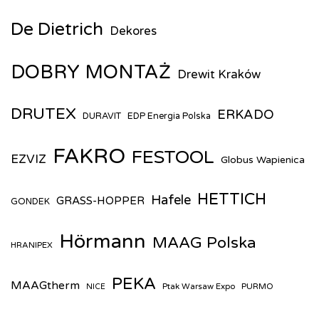
De Dietrich
Dekores
DOBRY MONTAŻ
Drewit Kraków
DRUTEX
ERKADO
DURAVIT
EDP Energia Polska
FAKRO
FESTOOL
EZVIZ
Globus Wapienica
HETTICH
Hafele
GRASS-HOPPER
GONDEK
Hörmann
MAAG Polska
HRANIPEX
PEKA
MAAGtherm
Ptak Warsaw Expo
PURMO
NICE