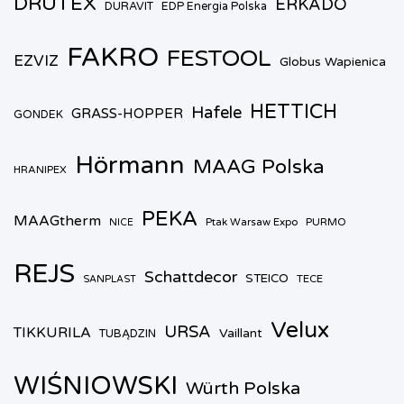
DRUTEX
ERKADO
DURAVIT
EDP Energia Polska
FAKRO
FESTOOL
EZVIZ
Globus Wapienica
HETTICH
Hafele
GRASS-HOPPER
GONDEK
Hörmann
MAAG Polska
HRANIPEX
PEKA
MAAGtherm
Ptak Warsaw Expo
PURMO
NICE
REJS
Schattdecor
STEICO
TECE
SANPLAST
Velux
URSA
TIKKURILA
Vaillant
TUBĄDZIN
WIŚNIOWSKI
Würth Polska