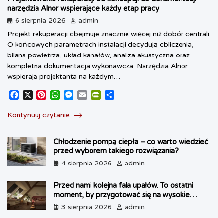
narzędzia Alnor wspierające każdy etap pracy
6 sierpnia 2026
admin
Projekt rekuperacji obejmuje znacznie więcej niż dobór centrali.
O końcowych parametrach instalacji decydują obliczenia,
bilans powietrza, układ kanałów, analiza akustyczna oraz
kompletna dokumentacja wykonawcza. Narzędzia Alnor
wspierają projektanta na każdym…
F
X
P
W
M
E
P
S
a
i
h
e
m
r
h
c
n
a
s
a
i
a
Kontynuuj czytanie
e
t
t
s
i
n
r
b
e
s
e
l
t
e
Chłodzenie pompą ciepła – co warto wiedzieć
o
r
A
n
F
przed wyborem takiego rozwiązania?
o
e
p
g
r
k
s
p
e
i
4 sierpnia 2026
admin
t
r
e
n
Przed nami kolejna fala upałów. To ostatni
d
moment, by przygotować się na wysokie
l
temperatury
3 sierpnia 2026
admin
y