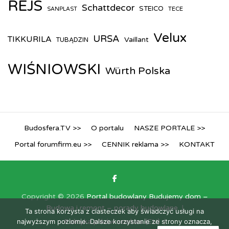
REJS
Schattdecor
STEICO
TECE
SANPLAST
Velux
URSA
TIKKURILA
Vaillant
TUBĄDZIN
WIŚNIOWSKI
Würth Polska
Budosfera.TV >>
O portalu
NASZE PORTALE >>
Portal forumfirm.eu >>
CENNIK reklama >>
KONTAKT
Copyright © 2026
Portal budowlany Budujemy dom –
Budowa i remont – porady budowlane
Ta strona korzysta z ciasteczek aby świadczyć usługi na
najwyższym poziomie. Dalsze korzystanie ze strony oznacza,
Polityka plików cookies (EU)