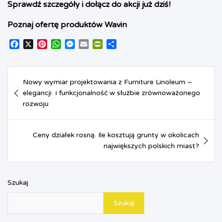
Sprawdź szczegóły i dołącz do akcji już dziś!
Poznaj ofertę produktów Wavin
F
X
P
W
M
E
P
S
a
i
h
e
m
r
h
c
n
a
s
a
i
a
Nawigacja
e
t
t
s
i
n
r
Nowy wymiar projektowania z Furniture Linoleum –
b
e
s
e
l
t
e
wpisu
o
elegancji i funkcjonalność w służbie zrównoważonego
r
A
n
F
o
e
p
g
r
rozwoju
k
s
p
e
i
t
r
e
n
Ceny działek rosną. Ile kosztują grunty w okolicach
d
największych polskich miast?
l
y
Szukaj
Szukaj