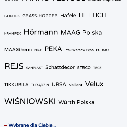
HETTICH
Hafele
GRASS-HOPPER
GONDEK
Hörmann
MAAG Polska
HRANIPEX
PEKA
MAAGtherm
Ptak Warsaw Expo
PURMO
NICE
REJS
Schattdecor
STEICO
TECE
SANPLAST
Velux
URSA
TIKKURILA
Vaillant
TUBĄDZIN
WIŚNIOWSKI
Würth Polska
Wybrane dla Ciebie...