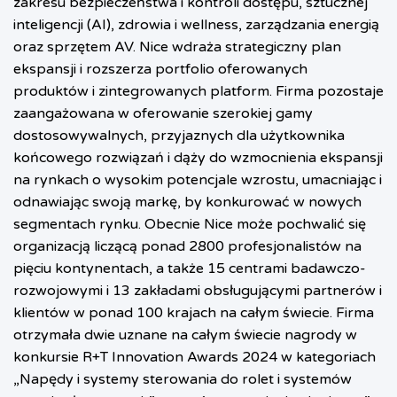
zakresu bezpieczeństwa i kontroli dostępu, sztucznej
inteligencji (AI), zdrowia i wellness, zarządzania energią
oraz sprzętem AV. Nice wdraża strategiczny plan
ekspansji i rozszerza portfolio oferowanych
produktów i zintegrowanych platform. Firma pozostaje
zaangażowana w oferowanie szerokiej gamy
dostosowywalnych, przyjaznych dla użytkownika
końcowego rozwiązań i dąży do wzmocnienia ekspansji
na rynkach o wysokim potencjale wzrostu, umacniając i
odnawiając swoją markę, by konkurować w nowych
segmentach rynku. Obecnie Nice może pochwalić się
organizacją liczącą ponad 2800 profesjonalistów na
pięciu kontynentach, a także 15 centrami badawczo-
rozwojowymi i 13 zakładami obsługującymi partnerów i
klientów w ponad 100 krajach na całym świecie. Firma
otrzymała dwie uznane na całym świecie nagrody w
konkursie R+T Innovation Awards 2024 w kategoriach
„Napędy i systemy sterowania do rolet i systemów