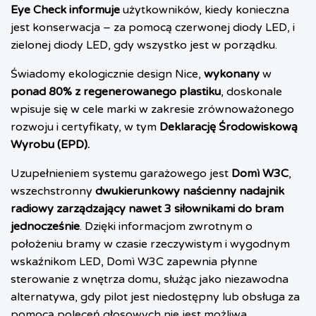
Eye Check informuje
użytkowników, kiedy konieczna
jest konserwacja – za pomocą czerwonej diody LED, i
zielonej diody LED, gdy wszystko jest w porządku.
Świadomy ekologicznie design Nice,
wykonany
w
ponad 80% z regenerowanego plastiku
, doskonale
wpisuje się w cele marki w zakresie zrównoważonego
rozwoju i certyfikaty, w tym
Deklarację Środowiskową
Wyrobu
(EPD).
Uzupełnieniem systemu garażowego jest
Domì W3C
,
wszechstronny
dwukierunkowy naścienny nadajnik
radiowy zarządzający nawet 3 siłownikami do bram
jednocześnie
. Dzięki informacjom zwrotnym o
położeniu bramy w czasie rzeczywistym i wygodnym
wskaźnikom LED, Domì W3C zapewnia płynne
sterowanie z wnętrza domu, służąc jako niezawodna
alternatywa, gdy pilot jest niedostępny lub obsługa za
pomocą poleceń głosowych nie jest możliwa.