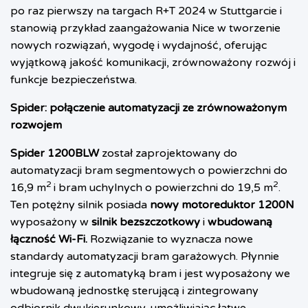
po raz pierwszy na targach R+T 2024 w Stuttgarcie i
stanowią przykład zaangażowania Nice w tworzenie
nowych rozwiązań, wygodę i wydajność, oferując
wyjątkową jakość komunikacji, zrównoważony rozwój i
funkcje bezpieczeństwa.
Spider: połączenie automatyzacji ze zrównoważonym
rozwojem
Spider 1200BLW
został zaprojektowany do
automatyzacji bram segmentowych o powierzchni do
2
2
16,9 m
i bram uchylnych o powierzchni do 19,5 m
.
Ten potężny silnik posiada
nowy motoreduktor 1200N
wyposażony w
silnik bezszczotkowy
i
wbudowaną
łączność Wi-Fi.
Rozwiązanie to
wyznacza nowe
standardy automatyzacji bram garażowych. Płynnie
integruje się z automatyką bram i jest wyposażony we
wbudowaną jednostkę sterującą i zintegrowany