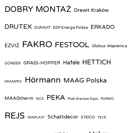
DOBRY MONTAŻ
Drewit Kraków
DRUTEX
ERKADO
DURAVIT
EDP Energia Polska
FAKRO
FESTOOL
EZVIZ
Globus Wapienica
HETTICH
Hafele
GRASS-HOPPER
GONDEK
Hörmann
MAAG Polska
HRANIPEX
PEKA
MAAGtherm
Ptak Warsaw Expo
PURMO
NICE
REJS
Schattdecor
STEICO
TECE
SANPLAST