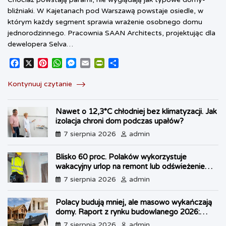
bliźniaki. W Kajetanach pod Warszawą powstaje osiedle, w
którym każdy segment sprawia wrażenie osobnego domu
jednorodzinnego. Pracownia SAAN Architects, projektując dla
dewelopera Selva…
F
X
P
W
M
E
P
S
a
i
h
e
m
r
h
c
n
a
s
a
i
a
Kontynuuj czytanie
e
t
t
s
i
n
r
b
e
s
e
l
t
e
Nawet o 12,3°C chłodniej bez klimatyzacji. Jak
o
r
A
n
F
izolacja chroni dom podczas upałów?
o
e
p
g
r
k
s
p
e
i
7 sierpnia 2026
admin
t
r
e
n
Blisko 60 proc. Polaków wykorzystuje
d
wakacyjny urlop na remont lub odświeżenie
l
własnego lokum
7 sierpnia 2026
admin
y
Polacy budują mniej, ale masowo wykańczają
domy. Raport z rynku budowlanego 2026:
kryzys w OZE i boom na dachy
7 sierpnia 2026
admin