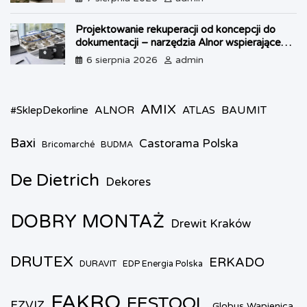
Projektowanie rekuperacji od koncepcji do
dokumentacji – narzędzia Alnor wspierające
każdy etap pracy
6 sierpnia 2026
admin
AMIX
ALNOR
BAUMIT
#SklepDekorline
ATLAS
Baxi
Castorama Polska
Bricomarché
BUDMA
De Dietrich
Dekores
DOBRY MONTAŻ
Drewit Kraków
DRUTEX
ERKADO
DURAVIT
EDP Energia Polska
FAKRO
FESTOOL
EZVIZ
Globus Wapienica