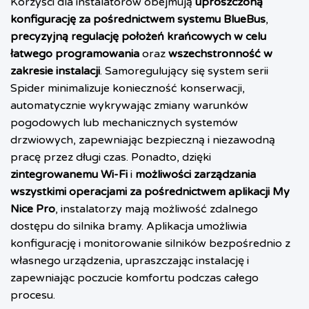
Korzyści dla instalatorów obejmują
uproszczoną
konfigurację za pośrednictwem systemu BlueBus
,
precyzyjną regulację położeń krańcowych w celu
łatwego programowania
oraz
wszechstronność w
zakresie instalacji
. Samoregulujący się system serii
Spider minimalizuje konieczność konserwacji,
automatycznie wykrywając zmiany warunków
pogodowych lub mechanicznych systemów
drzwiowych, zapewniając bezpieczną i niezawodną
pracę przez długi czas. Ponadto, dzięki
zintegrowanemu Wi-Fi
i
możliwości zarządzania
wszystkimi operacjami za pośrednictwem aplikacji My
Nice Pro
, instalatorzy mają możliwość zdalnego
dostępu do silnika bramy. Aplikacja umożliwia
konfigurację i monitorowanie silników bezpośrednio z
własnego urządzenia, upraszczając instalację i
zapewniając poczucie komfortu podczas całego
procesu.