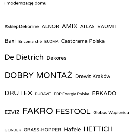
i modernizację domu
AMIX
ALNOR
BAUMIT
#SklepDekorline
ATLAS
Baxi
Castorama Polska
Bricomarché
BUDMA
De Dietrich
Dekores
DOBRY MONTAŻ
Drewit Kraków
DRUTEX
ERKADO
DURAVIT
EDP Energia Polska
FAKRO
FESTOOL
EZVIZ
Globus Wapienica
HETTICH
Hafele
GRASS-HOPPER
GONDEK