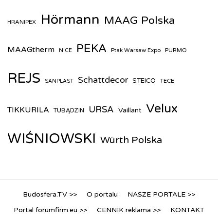
Hörmann
MAAG Polska
HRANIPEX
PEKA
MAAGtherm
Ptak Warsaw Expo
PURMO
NICE
REJS
Schattdecor
STEICO
TECE
SANPLAST
Velux
URSA
TIKKURILA
Vaillant
TUBĄDZIN
WIŚNIOWSKI
Würth Polska
Budosfera.TV >>
O portalu
NASZE PORTALE >>
Portal forumfirm.eu >>
CENNIK reklama >>
KONTAKT