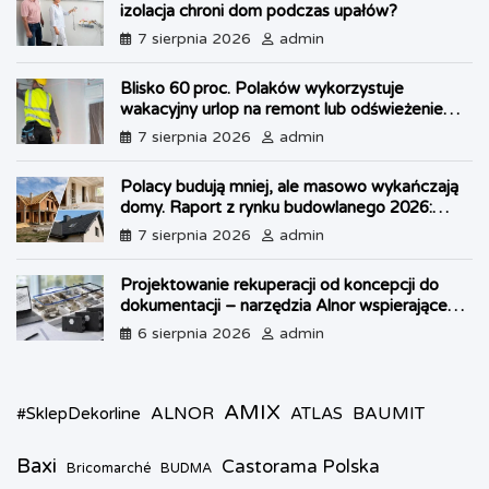
izolacja chroni dom podczas upałów?
o
e
p
g
r
k
s
p
e
i
7 sierpnia 2026
admin
t
r
e
n
Blisko 60 proc. Polaków wykorzystuje
d
wakacyjny urlop na remont lub odświeżenie
l
własnego lokum
7 sierpnia 2026
admin
y
Polacy budują mniej, ale masowo wykańczają
domy. Raport z rynku budowlanego 2026:
kryzys w OZE i boom na dachy
7 sierpnia 2026
admin
Projektowanie rekuperacji od koncepcji do
dokumentacji – narzędzia Alnor wspierające
każdy etap pracy
6 sierpnia 2026
admin
AMIX
ALNOR
BAUMIT
#SklepDekorline
ATLAS
Baxi
Castorama Polska
Bricomarché
BUDMA