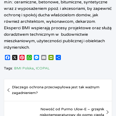
m.in.: ceramiczne, betonowe, bitumiczne, syntetyczne
wraz z wyposażeniem ppoż. i akcesoriami, by zapewnić
ochronę i spokój ducha właścicielom domów, jak
również architektom, wykonawcom, dekarzom.
Eksperci BMI wspierają procesy projektowe oraz służą
doradztwem technicznym w
budownictwie
mieszkaniowym, użyteczności publicznej i obiektach
inżynierskich.
F
X
P
W
M
E
P
S
a
i
h
e
m
r
h
c
n
a
s
a
i
a
Tags:
BMI Polska
,
ICOPAL
e
t
t
s
i
n
r
b
e
s
e
l
t
e
Nawigacja
o
r
A
n
F
Dlaczego ochrona przeciwpyłowa jest tak ważnym
o
e
p
g
r
wpisu
zagadnieniem?
k
s
p
e
i
t
r
e
n
d
Nowość od Purmo Ulow-E – grzejnik
l
niskotemperaturowy do pomp ciepła