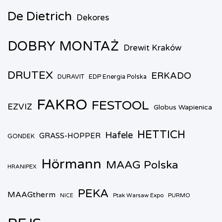
De Dietrich
Dekores
DOBRY MONTAŻ
Drewit Kraków
DRUTEX
ERKADO
DURAVIT
EDP Energia Polska
FAKRO
FESTOOL
EZVIZ
Globus Wapienica
HETTICH
Hafele
GRASS-HOPPER
GONDEK
Hörmann
MAAG Polska
HRANIPEX
PEKA
MAAGtherm
Ptak Warsaw Expo
PURMO
NICE