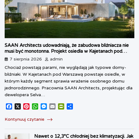
SAAN Architects udowadniają, że zabudowa bliźniacza nie
musi być monotonna. Projekt osiedla w Kajetanach pod
Warszawą
7 sierpnia 2026
admin
Chociaż powstają parami, nie wyglądają jak typowe domy-
bliźniaki. W Kajetanach pod Warszawą powstaje osiedle, w
którym każdy segment sprawia wrażenie osobnego domu
jednorodzinnego. Pracownia SAAN Architects, projektując dla
dewelopera Selva…
F
X
P
W
M
E
P
S
a
i
h
e
m
r
h
c
n
a
s
a
i
a
Kontynuuj czytanie
e
t
t
s
i
n
r
b
e
s
e
l
t
e
Nawet o 12,3°C chłodniej bez klimatyzacji. Jak
o
r
A
n
F