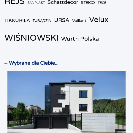
REJS
Schattdecor
STEICO
TECE
SANPLAST
Velux
URSA
TIKKURILA
Vaillant
TUBĄDZIN
WIŚNIOWSKI
Würth Polska
Wybrane dla Ciebie...