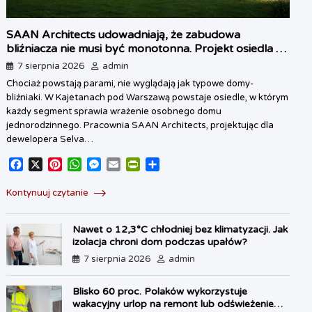
SAAN Architects udowadniają, że zabudowa
bliźniacza nie musi być monotonna. Projekt osiedla w
Kajetanach pod Warszawą
7 sierpnia 2026
admin
Chociaż powstają parami, nie wyglądają jak typowe domy-
bliźniaki. W Kajetanach pod Warszawą powstaje osiedle, w którym
każdy segment sprawia wrażenie osobnego domu
jednorodzinnego. Pracownia SAAN Architects, projektując dla
dewelopera Selva…
F
X
P
W
M
E
P
S
a
i
h
e
m
r
h
c
n
a
s
a
i
a
Kontynuuj czytanie
e
t
t
s
i
n
r
b
e
s
e
l
t
e
Nawet o 12,3°C chłodniej bez klimatyzacji. Jak
o
r
A
n
F
izolacja chroni dom podczas upałów?
o
e
p
g
r
7 sierpnia 2026
admin
k
s
p
e
i
t
r
e
n
Blisko 60 proc. Polaków wykorzystuje
d
wakacyjny urlop na remont lub odświeżenie