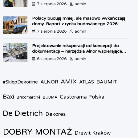
własnego lokum
l
7 sierpnia 2026
admin
y
Polacy budują mniej, ale masowo wykańczają
domy. Raport z rynku budowlanego 2026:
kryzys w OZE i boom na dachy
7 sierpnia 2026
admin
Projektowanie rekuperacji od koncepcji do
dokumentacji – narzędzia Alnor wspierające
każdy etap pracy
6 sierpnia 2026
admin
AMIX
ALNOR
BAUMIT
#SklepDekorline
ATLAS
Baxi
Castorama Polska
Bricomarché
BUDMA
De Dietrich
Dekores
DOBRY MONTAŻ
Drewit Kraków