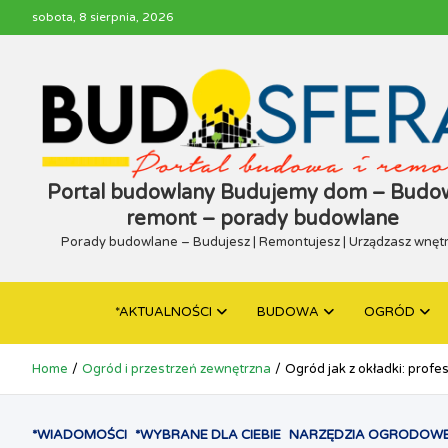
Skip
sobota, 8 sierpnia, 2026
to
content
Portal budowlany Budujemy dom – Budow
remont – porady budowlane
Porady budowlane – Budujesz | Remontujesz | Urządzasz wnęt
*AKTUALNOŚCI
BUDOWA
OGRÓD
Home
Ogród i przestrzeń zewnętrzna
Ogród jak z okładki: profe
*WIADOMOŚCI
*WYBRANE DLA CIEBIE
NARZĘDZIA OGRODOW