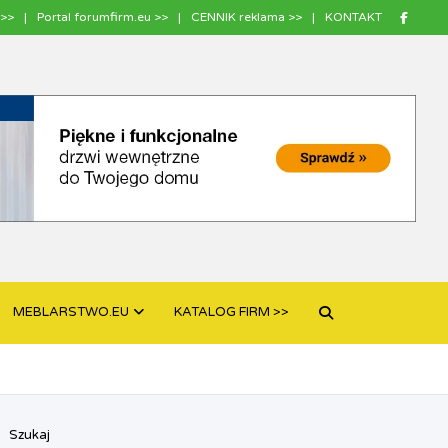
>>
Portal forumfirm.eu >>
CENNIK reklama >>
KONTAKT
MEBLARSTWO.EU
KATALOG FIRM >>
Szukaj