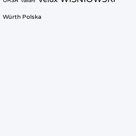
URSA
Vaillant
Würth Polska