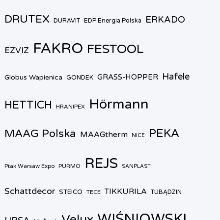
DRUTEX
ERKADO
DURAVIT
EDP Energia Polska
FAKRO
FESTOOL
EZVIZ
Hafele
GRASS-HOPPER
Globus Wapienica
GONDEK
Hörmann
HETTICH
HRANIPEX
PEKA
MAAG Polska
MAAGtherm
NICE
REJS
Ptak Warsaw Expo
PURMO
SANPLAST
Schattdecor
TIKKURILA
STEICO
TECE
TUBĄDZIN
WIŚNIOWSKI
Velux