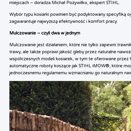
miejscach – doradza Michał Pożywiłko, ekspert STIHL.
Wybór typu kosiarki powinien być podyktowany specyfiką og
zagwarantuje najwyższą efektywność i komfort pracy.
Mulczowanie – czyli dwa w jednym
Mulczowanie jest działaniem, które nie tylko zapewni trawni
trawy, ale także poprawi jakość gleby przez naturalne nawoż
współczesnych modeli kosiarek, w tym te oferowane przez f
automatyczne roboty koszące jak STIHL iMOW®, które mogą u
jednoczesnemu regularnemu wzmacnianiu go naturalnym n