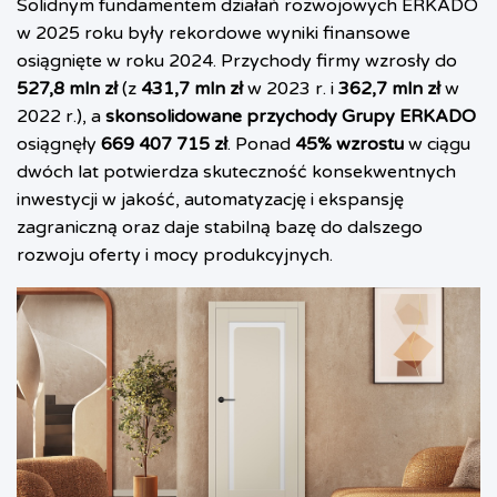
Solidnym fundamentem działań rozwojowych ERKADO
w 2025 roku były rekordowe wyniki finansowe
osiągnięte w roku 2024. Przychody firmy wzrosły do
527,8 mln zł
(z
431,7 mln zł
w 2023 r. i
362,7 mln zł
w
2022 r.), a
skonsolidowane przychody Grupy ERKADO
osiągnęły
669 407 715 zł
. Ponad
45% wzrostu
w ciągu
dwóch lat potwierdza skuteczność konsekwentnych
inwestycji w jakość, automatyzację i ekspansję
zagraniczną oraz daje stabilną bazę do dalszego
rozwoju oferty i mocy produkcyjnych.