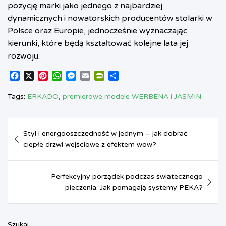
pozycję marki jako jednego z najbardziej
dynamicznych i nowatorskich producentów stolarki w
Polsce oraz Europie, jednocześnie wyznaczając
kierunki, które będą kształtować kolejne lata jej
rozwoju.
F
X
P
W
M
E
P
S
a
i
h
e
m
r
h
c
n
a
s
a
i
a
Tags:
ERKADO
,
premierowe modele WERBENA i JASMIN
e
t
t
s
i
n
r
b
e
s
e
l
t
e
Nawigacja
o
r
A
n
F
Styl i energooszczędność w jednym – jak dobrać
o
e
p
g
r
wpisu
ciepłe drzwi wejściowe z efektem wow?
k
s
p
e
i
t
r
e
n
d
Perfekcyjny porządek podczas świątecznego
l
pieczenia. Jak pomagają systemy PEKA?
y
Szukaj