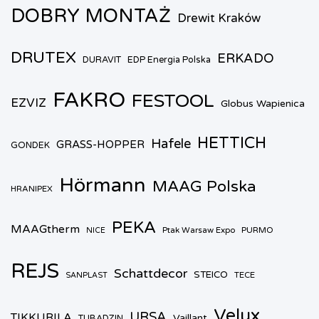
DOBRY MONTAŻ
Drewit Kraków
DRUTEX
ERKADO
DURAVIT
EDP Energia Polska
FAKRO
FESTOOL
EZVIZ
Globus Wapienica
HETTICH
Hafele
GRASS-HOPPER
GONDEK
Hörmann
MAAG Polska
HRANIPEX
PEKA
MAAGtherm
Ptak Warsaw Expo
PURMO
NICE
REJS
Schattdecor
STEICO
TECE
SANPLAST
Velux
URSA
TIKKURILA
Vaillant
TUBĄDZIN