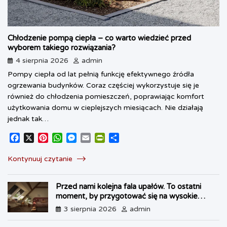
Chłodzenie pompą ciepła – co warto wiedzieć przed
wyborem takiego rozwiązania?
4 sierpnia 2026
admin
Pompy ciepła od lat pełnią funkcję efektywnego źródła
ogrzewania budynków. Coraz częściej wykorzystuje się je
również do chłodzenia pomieszczeń, poprawiając komfort
użytkowania domu w cieplejszych miesiącach. Nie działają
jednak tak…
F
X
P
W
M
E
P
S
a
i
h
e
m
r
h
c
n
a
s
a
i
a
Kontynuuj czytanie
e
t
t
s
i
n
r
b
e
s
e
l
t
e
Przed nami kolejna fala upałów. To ostatni
o
r
A
n
F
moment, by przygotować się na wysokie
o
e
p
g
r
temperatury
k
s
p
e
i
3 sierpnia 2026
admin
t
r
e