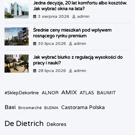
n
Jedna decyzja, 20 lat komfortu albo kosztów.
d
Jak wybrać okna na lata?
l
3 sierpnia 2026
admin
y
Średnie ceny mieszkań pod wpływem
rosnącego rynku premium
30 lipca 2026
admin
Jak wybrać biurko z regulacją wysokości do
pracy i nauki?
28 lipca 2026
admin
AMIX
#SklepDekorline
ALNOR
ATLAS
BAUMIT
Baxi
Castorama Polska
Bricomarché
BUDMA
De Dietrich
Dekores