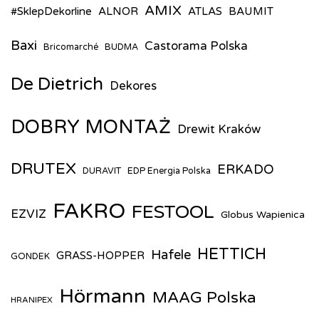
AMIX
#SklepDekorline
ALNOR
ATLAS
BAUMIT
Baxi
Castorama Polska
Bricomarché
BUDMA
De Dietrich
Dekores
DOBRY MONTAŻ
Drewit Kraków
DRUTEX
ERKADO
DURAVIT
EDP Energia Polska
FAKRO
FESTOOL
EZVIZ
Globus Wapienica
HETTICH
Hafele
GRASS-HOPPER
GONDEK
Hörmann
MAAG Polska
HRANIPEX