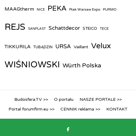
PEKA
MAAGtherm
Ptak Warsaw Expo
PURMO
NICE
REJS
Schattdecor
STEICO
TECE
SANPLAST
Velux
URSA
TIKKURILA
Vaillant
TUBĄDZIN
WIŚNIOWSKI
Würth Polska
Budosfera.TV >>
O portalu
NASZE PORTALE >>
Portal forumfirm.eu >>
CENNIK reklama >>
KONTAKT