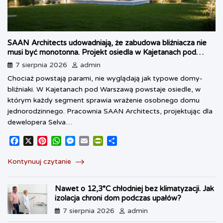
SAAN Architects udowadniają, że zabudowa bliźniacza nie
musi być monotonna. Projekt osiedla w Kajetanach pod
Warszawą
7 sierpnia 2026
admin
Chociaż powstają parami, nie wyglądają jak typowe domy-
bliźniaki. W Kajetanach pod Warszawą powstaje osiedle, w
którym każdy segment sprawia wrażenie osobnego domu
jednorodzinnego. Pracownia SAAN Architects, projektując dla
dewelopera Selva…
F
X
P
W
M
E
P
S
a
i
h
e
m
r
h
c
n
a
s
a
i
a
Kontynuuj czytanie
e
t
t
s
i
n
r
b
e
s
e
l
t
e
Nawet o 12,3°C chłodniej bez klimatyzacji. Jak
o
r
A
n
F
izolacja chroni dom podczas upałów?
o
e
p
g
r
k
s
p
e
i
7 sierpnia 2026
admin
t
r
e