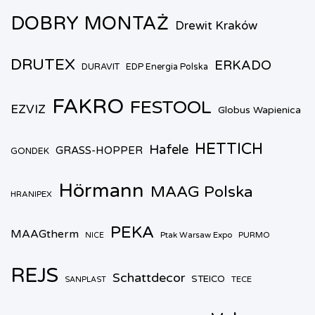
DOBRY MONTAŻ
Drewit Kraków
DRUTEX
ERKADO
DURAVIT
EDP Energia Polska
FAKRO
FESTOOL
EZVIZ
Globus Wapienica
HETTICH
Hafele
GRASS-HOPPER
GONDEK
Hörmann
MAAG Polska
HRANIPEX
PEKA
MAAGtherm
Ptak Warsaw Expo
PURMO
NICE
REJS
Schattdecor
STEICO
TECE
SANPLAST