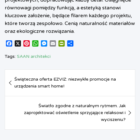
równowagi pomiędzy funkcją, a estetyką stanowi
kluczowe założenie, będące filarem każdego projektu,
które tworzą zespołowo. Cenią naturalność materiałów
oraz ekologiczne rozwiązania.
F
X
P
W
M
E
P
S
a
i
h
e
m
r
h
c
n
a
s
a
i
a
Tags:
SAAN architekci
e
t
t
s
i
n
r
b
e
s
e
l
t
e
Nawigacja
o
r
A
n
F
Świąteczna oferta EZVIZ: niezwykłe promocje na
o
e
p
g
r
wpisu
urządzenia smart home!
k
s
p
e
i
t
r
e
n
d
Światło zgodne z naturalnym rytmem. Jak
l
zaprojektować oświetlenie sprzyjające relaksowi i
y
wyciszeniu?