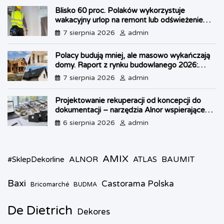
n
Blisko 60 proc. Polaków wykorzystuje
d
wakacyjny urlop na remont lub odświeżenie
l
własnego lokum
7 sierpnia 2026
admin
y
Polacy budują mniej, ale masowo wykańczają
domy. Raport z rynku budowlanego 2026:
kryzys w OZE i boom na dachy
7 sierpnia 2026
admin
Projektowanie rekuperacji od koncepcji do
dokumentacji – narzędzia Alnor wspierające
każdy etap pracy
6 sierpnia 2026
admin
AMIX
ALNOR
BAUMIT
#SklepDekorline
ATLAS
Baxi
Castorama Polska
Bricomarché
BUDMA
De Dietrich
Dekores