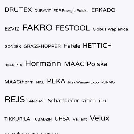
DRUTEX
ERKADO
DURAVIT
EDP Energia Polska
FAKRO
FESTOOL
EZVIZ
Globus Wapienica
HETTICH
Hafele
GRASS-HOPPER
GONDEK
Hörmann
MAAG Polska
HRANIPEX
PEKA
MAAGtherm
Ptak Warsaw Expo
PURMO
NICE
REJS
Schattdecor
STEICO
TECE
SANPLAST
Velux
URSA
TIKKURILA
Vaillant
TUBĄDZIN