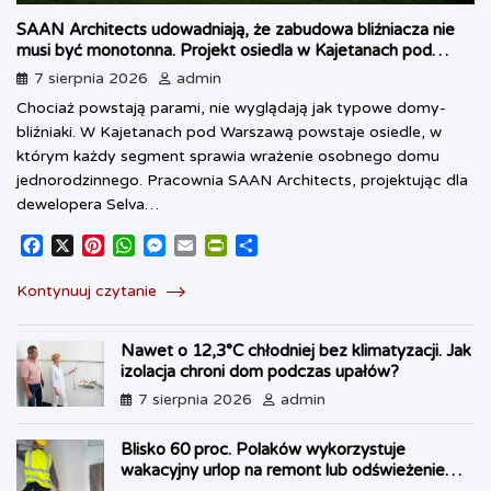
SAAN Architects udowadniają, że zabudowa bliźniacza nie
musi być monotonna. Projekt osiedla w Kajetanach pod
Warszawą
7 sierpnia 2026
admin
Chociaż powstają parami, nie wyglądają jak typowe domy-
bliźniaki. W Kajetanach pod Warszawą powstaje osiedle, w
którym każdy segment sprawia wrażenie osobnego domu
jednorodzinnego. Pracownia SAAN Architects, projektując dla
dewelopera Selva…
F
X
P
W
M
E
P
S
a
i
h
e
m
r
h
c
n
a
s
a
i
a
Kontynuuj czytanie
e
t
t
s
i
n
r
b
e
s
e
l
t
e
Nawet o 12,3°C chłodniej bez klimatyzacji. Jak
o
r
A
n
F
izolacja chroni dom podczas upałów?
o
e
p
g
r
k
s
p
e
i
7 sierpnia 2026
admin
t
r
e
n
Blisko 60 proc. Polaków wykorzystuje
d
wakacyjny urlop na remont lub odświeżenie
l