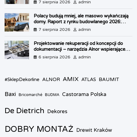
własnego lokum
7 sierpnia 2026
admin
y
Polacy budują mniej, ale masowo wykańczają
domy. Raport z rynku budowlanego 2026:
kryzys w OZE i boom na dachy
7 sierpnia 2026
admin
Projektowanie rekuperacji od koncepcji do
dokumentacji – narzędzia Alnor wspierające
każdy etap pracy
6 sierpnia 2026
admin
AMIX
ALNOR
BAUMIT
#SklepDekorline
ATLAS
Baxi
Castorama Polska
Bricomarché
BUDMA
De Dietrich
Dekores
DOBRY MONTAŻ
Drewit Kraków