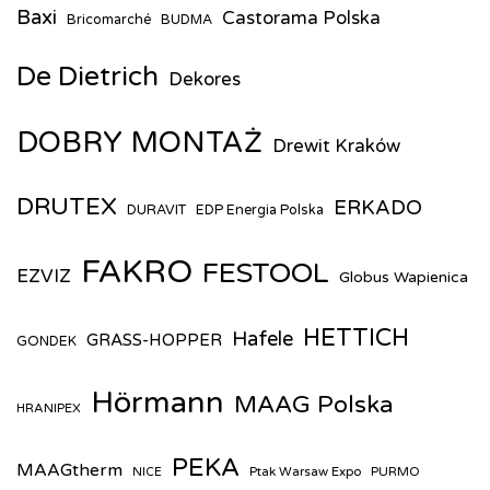
Baxi
Castorama Polska
Bricomarché
BUDMA
De Dietrich
Dekores
DOBRY MONTAŻ
Drewit Kraków
DRUTEX
ERKADO
DURAVIT
EDP Energia Polska
FAKRO
FESTOOL
EZVIZ
Globus Wapienica
HETTICH
Hafele
GRASS-HOPPER
GONDEK
Hörmann
MAAG Polska
HRANIPEX
PEKA
MAAGtherm
Ptak Warsaw Expo
PURMO
NICE