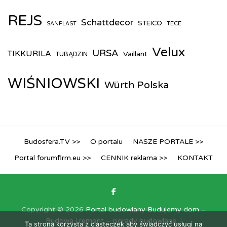
REJS
Schattdecor
STEICO
TECE
SANPLAST
Velux
URSA
TIKKURILA
Vaillant
TUBĄDZIN
WIŚNIOWSKI
Würth Polska
Budosfera.TV >>
O portalu
NASZE PORTALE >>
Portal forumfirm.eu >>
CENNIK reklama >>
KONTAKT
Copyright © 2026
Portal budowlany Budujemy dom –
Budowa i remont – porady budowlane
Ta strona korzysta z ciasteczek aby świadczyć usługi na