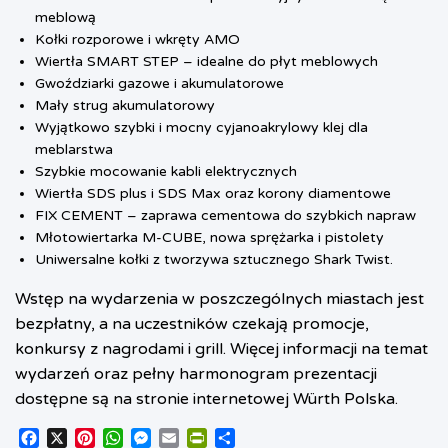
meblową
Kołki rozporowe i wkręty AMO
Wiertła SMART STEP – idealne do płyt meblowych
Gwoździarki gazowe i akumulatorowe
Mały strug akumulatorowy
Wyjątkowo szybki i mocny cyjanoakrylowy klej dla
meblarstwa
Szybkie mocowanie kabli elektrycznych
Wiertła SDS plus i SDS Max oraz korony diamentowe
FIX CEMENT – zaprawa cementowa do szybkich napraw
Młotowiertarka M-CUBE, nowa sprężarka i pistolety
Uniwersalne kołki z tworzywa sztucznego Shark Twist.
Wstęp na wydarzenia w poszczególnych miastach jest
bezpłatny, a na uczestników czekają promocje,
konkursy z nagrodami i grill. Więcej informacji na temat
wydarzeń oraz pełny harmonogram prezentacji
dostępne są na stronie internetowej Würth Polska.
F
X
P
W
M
E
P
S