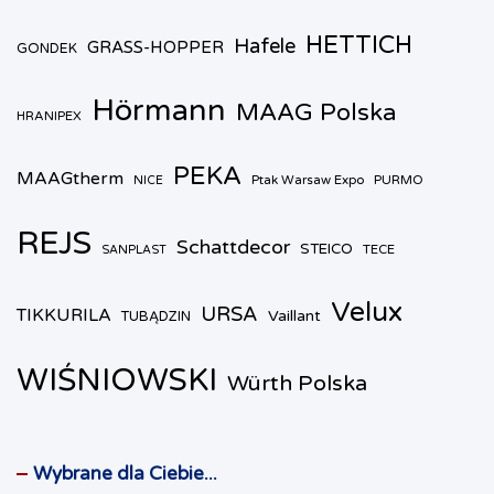
HETTICH
Hafele
GRASS-HOPPER
GONDEK
Hörmann
MAAG Polska
HRANIPEX
PEKA
MAAGtherm
Ptak Warsaw Expo
PURMO
NICE
REJS
Schattdecor
STEICO
TECE
SANPLAST
Velux
URSA
TIKKURILA
Vaillant
TUBĄDZIN
WIŚNIOWSKI
Würth Polska
Wybrane dla Ciebie...