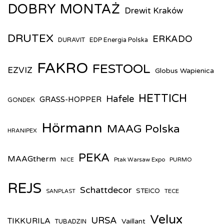
DOBRY MONTAŻ
Drewit Kraków
DRUTEX
ERKADO
DURAVIT
EDP Energia Polska
FAKRO
FESTOOL
EZVIZ
Globus Wapienica
HETTICH
Hafele
GRASS-HOPPER
GONDEK
Hörmann
MAAG Polska
HRANIPEX
PEKA
MAAGtherm
Ptak Warsaw Expo
PURMO
NICE
REJS
Schattdecor
STEICO
TECE
SANPLAST
Velux
URSA
TIKKURILA
Vaillant
TUBĄDZIN