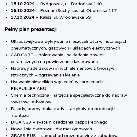
15.10.2024
– Bydgoszcz, ul. Fordońska 140
16.10.2024
– Poznań/Suchy Las, ul. Obornicka 117
17.10.2024
– Kalisz, ul. Wrocławska 59
Pełny plan prezentacji:
Ultradźwiękowe wykrywanie nieszczelności w instalacjach
pneumatycznych, gazowych i układach elektrycznych
CAR CARE – polerowanie i nakładanie powłok
ceramicznych na powierzchnie lakierowane
Naprawy zderzaków i innych elementów z tworzyw
sztucznych – zgrzewanie i klejenie
Usuwanie niewielkich wgnieceń w karoseriach –
PINPULLER AKU
Chemia techniczna i narzędzia specjalistyczne do napraw
rowerów i e-bike`ów
Fasady, bramy, balustrady – artykuły do produkcji i
montażu
DIGA CS3 – system osadzania bezpośredniego
Nowa linia gwintowników maszynowych
GRASS BUS – samochód prezentacyjny z zabudową