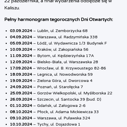
22 października, a finał wydarzenia odbędzie się w
Kaliszu.
Pełny harmonogram tegorocznych Dni Otwartych:
03.09.2024
– Lublin, ul. Zemborzycka 68
04.09.2024
– Warszawa, ul. Radzymińska 338
05.09.2024
– Łódź, ul. Wydawnicza 1/3 Budynek F
10.09.2024
– Kraków, ul. Zakopiańska 56
11.09.2024
– Bytom, ul. Kędzierzyńska 17A
12.09.2024
– Bielsko-Biała, ul. Warszawska 28
17.09.2024
– Wrocław, ul. B. Krzywoustego 82-86
18.09.2024
– Legnica, ul. Nowodworska 59
19.09.2024
– Zielona Góra, ul. Dworcowa 4
24.09.2024
– Poznań, ul. Starołęcka 7
25.09.2024
– Gorzów Wielkopolski, ul. Myśliborska 22
26.09.2024
– Szczecin, ul. Santocka 39 (bud. D)
01.10.2024
– Gdańsk, ul. Załogowa 2-6
08.10.2024
– Płock, ul. Adama Mickiewicza 33
09.10.2024
– Warszawa, ul. Puławska 324
10.10.2024
– Tychy, ul. Dojazdowa 1