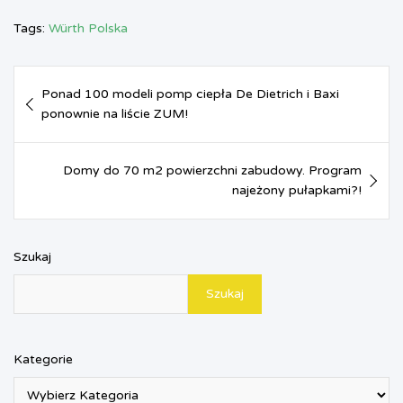
a
i
h
e
m
r
h
c
n
a
s
a
i
a
Tags:
Würth Polska
e
t
t
s
i
n
r
b
e
s
e
l
t
e
Nawigacja
o
r
A
n
F
Ponad 100 modeli pomp ciepła De Dietrich i Baxi
o
e
p
g
r
wpisu
ponownie na liście ZUM!
k
s
p
e
i
t
r
e
n
d
Domy do 70 m2 powierzchni zabudowy. Program
l
najeżony pułapkami?!
y
Szukaj
Szukaj
Kategorie