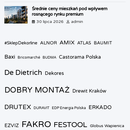
Średnie ceny mieszkań pod wpływem
rosnącego rynku premium
30 lipca 2026
admin
AMIX
ALNOR
#SklepDekorline
ATLAS
BAUMIT
Baxi
Castorama Polska
Bricomarché
BUDMA
De Dietrich
Dekores
DOBRY MONTAŻ
Drewit Kraków
DRUTEX
ERKADO
DURAVIT
EDP Energia Polska
FAKRO
FESTOOL
EZVIZ
Globus Wapienica