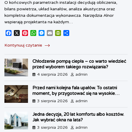
O końcowych parametrach instalacji decydują obliczenia,
bilans powietrza, układ kanałów, analiza akustyczna oraz
kompletna dokumentacja wykonawcza. Narzędzia Alnor
wspierają projektanta na każdym…
F
X
P
W
M
E
P
S
a
i
h
e
m
r
h
c
n
a
s
a
i
a
Kontynuuj czytanie
e
t
t
s
i
n
r
b
e
s
e
l
t
e
Chłodzenie pompą ciepła – co warto wiedzieć
o
r
A
n
F
przed wyborem takiego rozwiązania?
o
e
p
g
r
k
s
p
e
i
4 sierpnia 2026
admin
t
r
e
n
Przed nami kolejna fala upałów. To ostatni
d
moment, by przygotować się na wysokie
l
temperatury
3 sierpnia 2026
admin
y
Jedna decyzja, 20 lat komfortu albo kosztów.
Jak wybrać okna na lata?
3 sierpnia 2026
admin