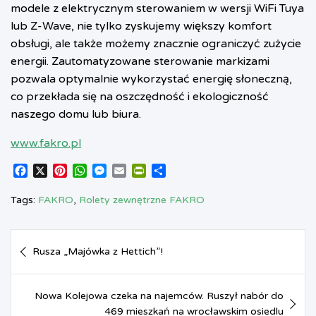
modele z elektrycznym sterowaniem w wersji WiFi Tuya
lub Z-Wave, nie tylko zyskujemy większy komfort
obsługi, ale także możemy znacznie ograniczyć zużycie
energii. Zautomatyzowane sterowanie markizami
pozwala optymalnie wykorzystać energię słoneczną,
co przekłada się na oszczędność i ekologiczność
naszego domu lub biura.
www.fakro.pl
F
X
P
W
M
E
P
S
a
i
h
e
m
r
h
c
n
a
s
a
i
a
Tags:
FAKRO
,
Rolety zewnętrzne FAKRO
e
t
t
s
i
n
r
b
e
s
e
l
t
e
Nawigacja
o
r
A
n
F
Rusza „Majówka z Hettich”!
o
e
p
g
r
wpisu
k
s
p
e
i
t
r
e
Nowa Kolejowa czeka na najemców. Ruszył nabór do
n
d
469 mieszkań na wrocławskim osiedlu