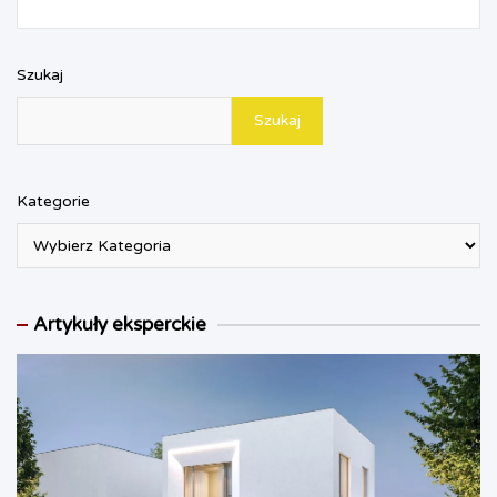
l
y
Szukaj
Szukaj
Kategorie
Artykuły eksperckie