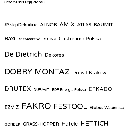
i modernizację domu
AMIX
ALNOR
BAUMIT
#SklepDekorline
ATLAS
Baxi
Castorama Polska
Bricomarché
BUDMA
De Dietrich
Dekores
DOBRY MONTAŻ
Drewit Kraków
DRUTEX
ERKADO
DURAVIT
EDP Energia Polska
FAKRO
FESTOOL
EZVIZ
Globus Wapienica
HETTICH
Hafele
GRASS-HOPPER
GONDEK