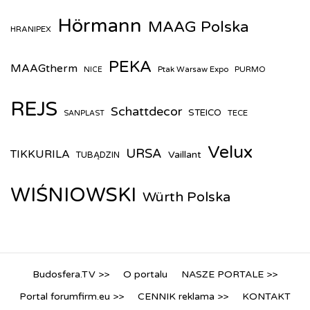
Hörmann
MAAG Polska
HRANIPEX
PEKA
MAAGtherm
Ptak Warsaw Expo
PURMO
NICE
REJS
Schattdecor
STEICO
TECE
SANPLAST
Velux
URSA
TIKKURILA
Vaillant
TUBĄDZIN
WIŚNIOWSKI
Würth Polska
Budosfera.TV >>
O portalu
NASZE PORTALE >>
Portal forumfirm.eu >>
CENNIK reklama >>
KONTAKT