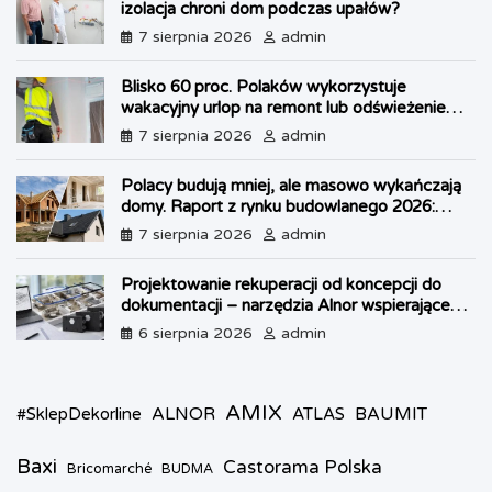
izolacja chroni dom podczas upałów?
o
e
p
g
r
k
s
p
e
i
7 sierpnia 2026
admin
t
r
e
n
Blisko 60 proc. Polaków wykorzystuje
d
wakacyjny urlop na remont lub odświeżenie
l
własnego lokum
7 sierpnia 2026
admin
y
Polacy budują mniej, ale masowo wykańczają
domy. Raport z rynku budowlanego 2026:
kryzys w OZE i boom na dachy
7 sierpnia 2026
admin
Projektowanie rekuperacji od koncepcji do
dokumentacji – narzędzia Alnor wspierające
każdy etap pracy
6 sierpnia 2026
admin
AMIX
ALNOR
BAUMIT
#SklepDekorline
ATLAS
Baxi
Castorama Polska
Bricomarché
BUDMA