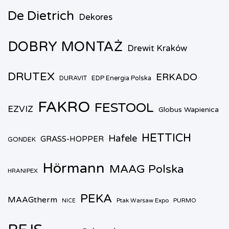
De Dietrich
Dekores
DOBRY MONTAŻ
Drewit Kraków
DRUTEX
ERKADO
DURAVIT
EDP Energia Polska
FAKRO
FESTOOL
EZVIZ
Globus Wapienica
HETTICH
Hafele
GRASS-HOPPER
GONDEK
Hörmann
MAAG Polska
HRANIPEX
PEKA
MAAGtherm
Ptak Warsaw Expo
PURMO
NICE