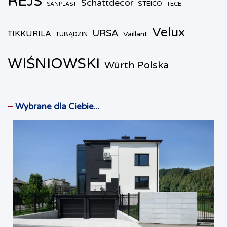
REJS
Schattdecor
STEICO
TECE
SANPLAST
Velux
URSA
TIKKURILA
Vaillant
TUBĄDZIN
WIŚNIOWSKI
Würth Polska
Wybrane dla Ciebie...