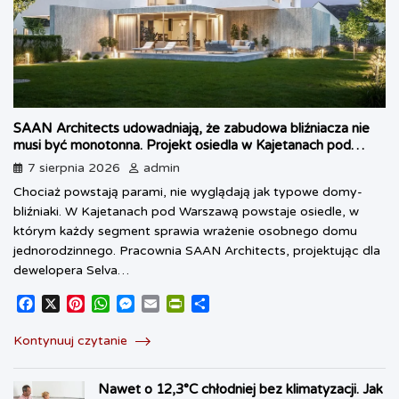
SAAN Architects udowadniają, że zabudowa bliźniacza nie
musi być monotonna. Projekt osiedla w Kajetanach pod
Warszawą
7 sierpnia 2026
admin
Chociaż powstają parami, nie wyglądają jak typowe domy-
bliźniaki. W Kajetanach pod Warszawą powstaje osiedle, w
którym każdy segment sprawia wrażenie osobnego domu
jednorodzinnego. Pracownia SAAN Architects, projektując dla
dewelopera Selva…
F
X
P
W
M
E
P
S
a
i
h
e
m
r
h
c
n
a
s
a
i
a
Kontynuuj czytanie
e
t
t
s
i
n
r
b
e
s
e
l
t
e
Nawet o 12,3°C chłodniej bez klimatyzacji. Jak
o
r
A
n
F