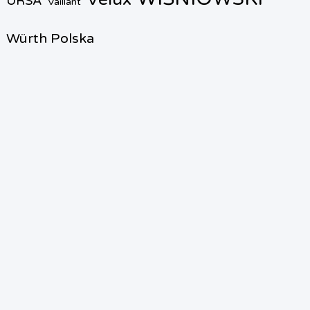
URSA
Vaillant
Würth Polska