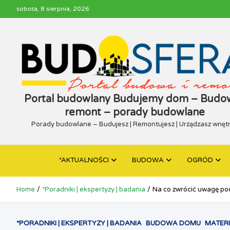
Skip
sobota, 8 sierpnia, 2026
to
content
Portal budowlany Budujemy dom – Budow
remont – porady budowlane
Porady budowlane – Budujesz | Remontujesz | Urządzasz wnęt
*AKTUALNOŚCI
BUDOWA
OGRÓD
Home
*Poradniki | ekspertyzy | badania
Na co zwrócić uwagę po
*PORADNIKI | EKSPERTYZY | BADANIA
BUDOWA DOMU
MATERI