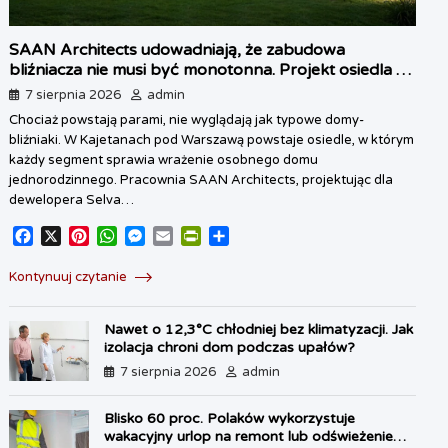
SAAN Architects udowadniają, że zabudowa
bliźniacza nie musi być monotonna. Projekt osiedla w
Kajetanach pod Warszawą
7 sierpnia 2026
admin
Chociaż powstają parami, nie wyglądają jak typowe domy-
bliźniaki. W Kajetanach pod Warszawą powstaje osiedle, w którym
każdy segment sprawia wrażenie osobnego domu
jednorodzinnego. Pracownia SAAN Architects, projektując dla
dewelopera Selva…
F
X
P
W
M
E
P
S
a
i
h
e
m
r
h
c
n
a
s
a
i
a
Kontynuuj czytanie
e
t
t
s
i
n
r
b
e
s
e
l
t
e
Nawet o 12,3°C chłodniej bez klimatyzacji. Jak
o
r
A
n
F
izolacja chroni dom podczas upałów?
o
e
p
g
r
7 sierpnia 2026
admin
k
s
p
e
i
t
r
e
n
Blisko 60 proc. Polaków wykorzystuje
d
wakacyjny urlop na remont lub odświeżenie