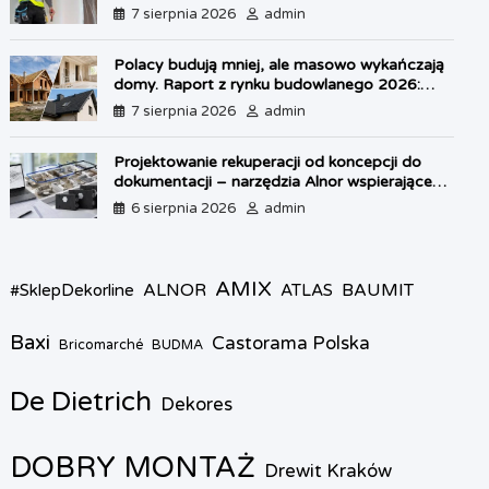
własnego lokum
l
7 sierpnia 2026
admin
y
Polacy budują mniej, ale masowo wykańczają
domy. Raport z rynku budowlanego 2026:
kryzys w OZE i boom na dachy
7 sierpnia 2026
admin
Projektowanie rekuperacji od koncepcji do
dokumentacji – narzędzia Alnor wspierające
każdy etap pracy
6 sierpnia 2026
admin
AMIX
ALNOR
BAUMIT
#SklepDekorline
ATLAS
Baxi
Castorama Polska
Bricomarché
BUDMA
De Dietrich
Dekores
DOBRY MONTAŻ
Drewit Kraków