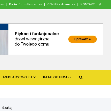
>>
Portal forumfirm.eu >>
CENNIK reklama >>
KONTAKT
MEBLARSTWO.EU
KATALOG FIRM >>
Szukaj