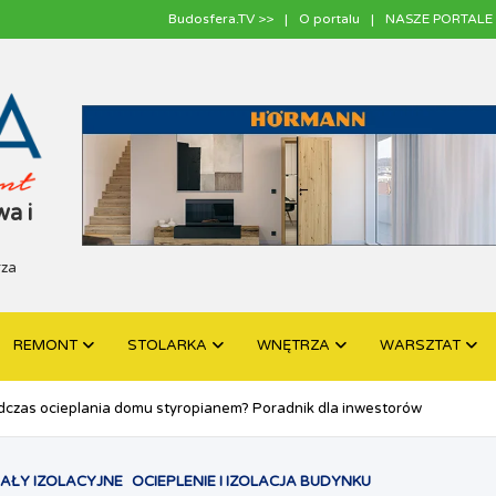
Budosfera.TV >>
O portalu
NASZE PORTALE 
a i
rza
REMONT
STOLARKA
WNĘTRZA
WARSZTAT
dczas ocieplania domu styropianem? Poradnik dla inwestorów
AŁY IZOLACYJNE
OCIEPLENIE I IZOLACJA BUDYNKU