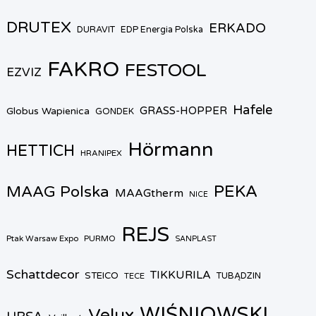
DRUTEX
ERKADO
DURAVIT
EDP Energia Polska
FAKRO
FESTOOL
EZVIZ
Hafele
GRASS-HOPPER
Globus Wapienica
GONDEK
Hörmann
HETTICH
HRANIPEX
PEKA
MAAG Polska
MAAGtherm
NICE
REJS
Ptak Warsaw Expo
PURMO
SANPLAST
Schattdecor
TIKKURILA
STEICO
TECE
TUBĄDZIN
WIŚNIOWSKI
Velux