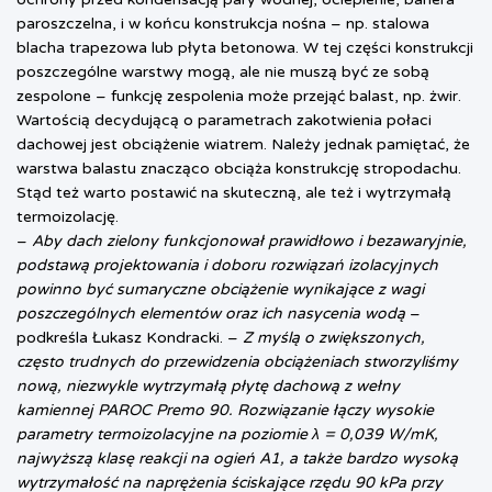
paroszczelna, i w końcu konstrukcja nośna – np. stalowa
blacha trapezowa lub płyta betonowa. W tej części konstrukcji
poszczególne warstwy mogą, ale nie muszą być ze sobą
zespolone – funkcję zespolenia może przejąć balast, np. żwir.
Wartością decydującą o parametrach zakotwienia połaci
dachowej jest obciążenie wiatrem. Należy jednak pamiętać, że
warstwa balastu znacząco obciąża konstrukcję stropodachu.
Stąd też warto postawić na skuteczną, ale też i wytrzymałą
termoizolację.
–
Aby dach zielony funkcjonował prawidłowo i bezawaryjnie,
podstawą projektowania i doboru rozwiązań izolacyjnych
powinno być sumaryczne obciążenie wynikające z wagi
poszczególnych elementów oraz ich nasycenia wodą
–
podkreśla Łukasz Kondracki. –
Z myślą o zwiększonych,
często trudnych do przewidzenia obciążeniach stworzyliśmy
nową, niezwykle wytrzymałą płytę dachową z wełny
kamiennej
PAROC Premo 90
. Rozwiązanie łączy wysokie
parametry termoizolacyjne na poziomie λ = 0,039 W/mK,
najwyższą klasę reakcji na ogień A1, a także bardzo wysoką
wytrzymałość na naprężenia ściskające rzędu 90 kPa przy