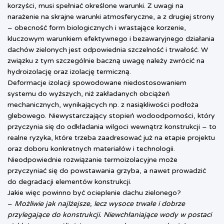
korzyści, musi spełniać określone warunki. Z uwagi na
narażenie na skrajne warunki atmosferyczne, a z drugiej strony
– obecność form biologicznych i wrastające korzenie,
kluczowym warunkiem efektywnego i bezawaryjnego działania
dachów zielonych jest odpowiednia szczelność i trwałość. W
związku z tym szczególnie baczną uwagę należy zwrócić na
hydroizolację oraz izolację termiczną.
Deformacje izolacji spowodowane niedostosowaniem
systemu do wyższych, niż zakładanych obciążeń
mechanicznych, wynikających np. z nasiąkliwości podłoża
glebowego. Niewystarczający stopień wodoodporności, który
przyczynia się do odkładania wilgoci wewnątrz konstrukcji – to
realne ryzyka, które trzeba zaadresować już na etapie projektu
oraz doboru konkretnych materiałów i technologii.
Nieodpowiednie rozwiązanie termoizolacyjne może
przyczyniać się do powstawania grzyba, a nawet prowadzić
do degradacji elementów konstrukcji.
Jakie więc powinno być ocieplenie dachu zielonego?
–
Możliwie jak najlżejsze, lecz wysoce trwałe i dobrze
przylegające do konstrukcji. Niewchłaniające wody w postaci