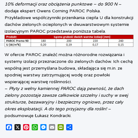
10% deformacji oraz obciążenia punktowe – do 900 N
–
dodaje ekspert Owens Corning PAROC Polska.
Przykładowe współczynniki przenikania ciepła U dla konstrukcji
dachów zielonych ocieplonych w dwuwarstwowym systemie
izolacyjnym PAROC przedstawia poniższa tabela.
W ofercie PAROC znaleźć można różnorodne rozwiązania i
systemy izolacji przeznaczone do zielonych dachów. Ich cechą
wspólną jest przemyślana budowa, składająca się m.in. ze
spodniej warstwy zatrzymującej wodę oraz powłoki
wspierającej warstwę roślinności.
–
Płyty z wełny kamiennej PAROC dają pewność, że dach
zielony pozostaje zawsze całkowicie szczelny i suchy w swej
strukturze, bezawaryjny i bezpieczny ogniowo, przez cały
okres eksploatacji. A do tego przyjazny dla roślin!
–
podsumowuje Łukasz Kondracki.
F
X
P
W
M
E
P
S
a
i
h
e
m
r
h