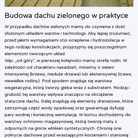
Budowa dachu zielonego w praktyce
W przypadku dachów zielonych mamy do czynienia z dość
złożonym układem warstw i technologii. Aby lepiej zrozumieć,
przed jakimi wymaganiami stoi ocieplenie i hydroizolacja w
tego rodzaju konstrukcjach, przyjrzyjmy się poszczególnym
elementom tworzącym układ.
Idąc „od góry”, w pierwszej kolejności mamy strefę roślin. W
zależności od charakteru nasadzeń, mówimy o zieleni
intensywnej (krzewy, nieduże drzewa) lub ekstensywnej (trawa,
niewielkie rośliny). Pod spodem znajduje się warstwa
wegetacyjna, którą tworzy gleba wraz z substratem. Rodzaj i
grubość tej warstwy wpływa znacząco na obciążenie
statyczne dachu. Dalej znajdują się elementy drenażowe, które
zatrzymują część wody opadowej oraz gwarantują dyfuzję
pary wodnej i konieczną wentylację. W końcu dochodzimy do
warstwy ochronno-magazynowej, którą tworzą maty z
odpornych na gnicie włókien syntetycznych. Chronią one
pokrycie dachowe przed wrastającymi korzeniami i stanowią