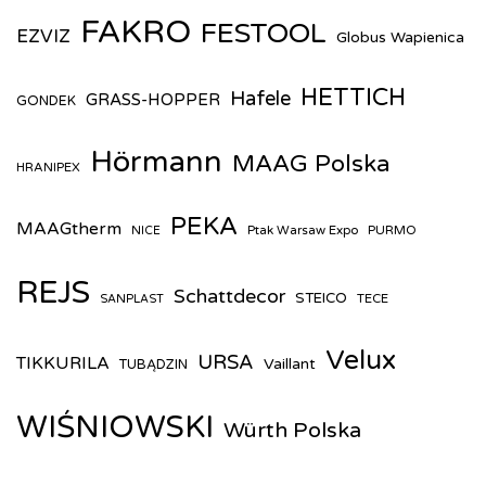
FAKRO
FESTOOL
EZVIZ
Globus Wapienica
HETTICH
Hafele
GRASS-HOPPER
GONDEK
Hörmann
MAAG Polska
HRANIPEX
PEKA
MAAGtherm
Ptak Warsaw Expo
PURMO
NICE
REJS
Schattdecor
STEICO
TECE
SANPLAST
Velux
URSA
TIKKURILA
Vaillant
TUBĄDZIN
WIŚNIOWSKI
Würth Polska