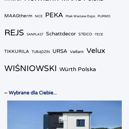
PEKA
MAAGtherm
Ptak Warsaw Expo
PURMO
NICE
REJS
Schattdecor
STEICO
TECE
SANPLAST
Velux
URSA
TIKKURILA
Vaillant
TUBĄDZIN
WIŚNIOWSKI
Würth Polska
Wybrane dla Ciebie...