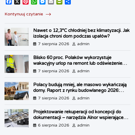
F
X
P
W
M
E
P
S
a
i
h
e
m
r
h
c
n
a
s
a
i
a
Kontynuuj czytanie
e
t
t
s
i
n
r
b
e
s
e
l
t
e
Nawet o 12,3°C chłodniej bez klimatyzacji. Jak
o
r
A
n
F
izolacja chroni dom podczas upałów?
o
e
p
g
r
k
s
p
e
i
7 sierpnia 2026
admin
t
r
e
n
Blisko 60 proc. Polaków wykorzystuje
d
wakacyjny urlop na remont lub odświeżenie
l
własnego lokum
7 sierpnia 2026
admin
y
Polacy budują mniej, ale masowo wykańczają
domy. Raport z rynku budowlanego 2026:
kryzys w OZE i boom na dachy
7 sierpnia 2026
admin
Projektowanie rekuperacji od koncepcji do
dokumentacji – narzędzia Alnor wspierające
każdy etap pracy
6 sierpnia 2026
admin