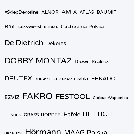
AMIX
ALNOR
BAUMIT
#SklepDekorline
ATLAS
Baxi
Castorama Polska
Bricomarché
BUDMA
De Dietrich
Dekores
DOBRY MONTAŻ
Drewit Kraków
DRUTEX
ERKADO
DURAVIT
EDP Energia Polska
FAKRO
FESTOOL
EZVIZ
Globus Wapienica
HETTICH
Hafele
GRASS-HOPPER
GONDEK
Hörmann
MAAG Polska
HRANIPEX