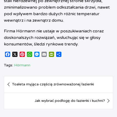
stali nierdzewnej po zewnętrznej stronie skrzydła,
zminimalizowano problem odkształcania drzwi, nawet
pod wpływem bardzo dużych różnic temperatur
wewnątrz i na zewnątrz domu.
Firma Hörmann nie ustaje w poszukiwaniach coraz
doskonalszych rozwiązań, wsłuchując się w głosy
konsumentów, śledzi rynkowe trendy.
F
X
P
W
M
E
P
S
a
i
h
e
m
r
h
c
n
a
s
a
i
a
Tags:
Hörmann
e
t
t
s
i
n
r
b
e
s
e
l
t
e
Nawigacja
o
r
A
n
F
Toaleta myjąca częścią zrównoważonej łazienki
o
e
p
g
r
wpisu
k
s
p
e
i
t
r
e
Jak wybrać podłogę do łazienki i kuchni?
n
d
l