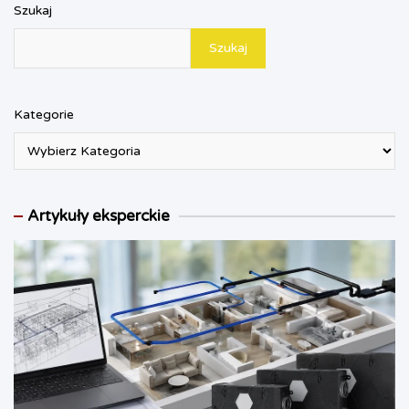
y
Szukaj
Szukaj
Kategorie
Artykuły eksperckie