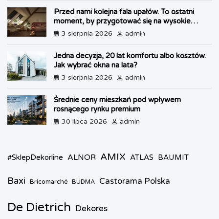
n
Przed nami kolejna fala upałów. To ostatni
d
moment, by przygotować się na wysokie
l
temperatury
3 sierpnia 2026
admin
y
Jedna decyzja, 20 lat komfortu albo kosztów.
Jak wybrać okna na lata?
3 sierpnia 2026
admin
Średnie ceny mieszkań pod wpływem
rosnącego rynku premium
30 lipca 2026
admin
AMIX
ALNOR
#SklepDekorline
ATLAS
BAUMIT
Baxi
Castorama Polska
Bricomarché
BUDMA
De Dietrich
Dekores