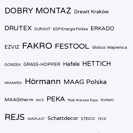
DOBRY MONTAŻ
Drewit Kraków
DRUTEX
ERKADO
DURAVIT
EDP Energia Polska
FAKRO
FESTOOL
EZVIZ
Globus Wapienica
HETTICH
Hafele
GRASS-HOPPER
GONDEK
Hörmann
MAAG Polska
HRANIPEX
PEKA
MAAGtherm
Ptak Warsaw Expo
PURMO
NICE
REJS
Schattdecor
STEICO
TECE
SANPLAST