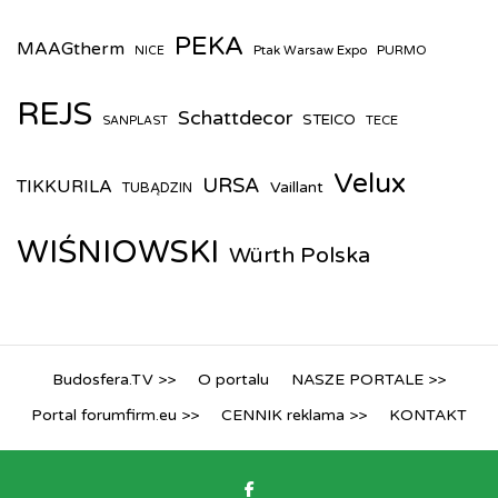
PEKA
MAAGtherm
Ptak Warsaw Expo
PURMO
NICE
REJS
Schattdecor
STEICO
TECE
SANPLAST
Velux
URSA
TIKKURILA
Vaillant
TUBĄDZIN
WIŚNIOWSKI
Würth Polska
Budosfera.TV >>
O portalu
NASZE PORTALE >>
Portal forumfirm.eu >>
CENNIK reklama >>
KONTAKT