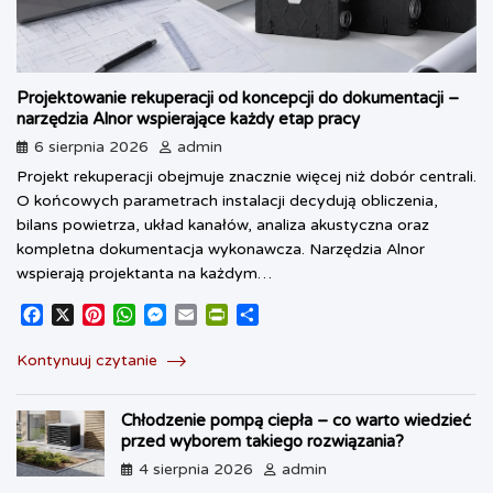
Projektowanie rekuperacji od koncepcji do dokumentacji –
narzędzia Alnor wspierające każdy etap pracy
6 sierpnia 2026
admin
Projekt rekuperacji obejmuje znacznie więcej niż dobór centrali.
O końcowych parametrach instalacji decydują obliczenia,
bilans powietrza, układ kanałów, analiza akustyczna oraz
kompletna dokumentacja wykonawcza. Narzędzia Alnor
wspierają projektanta na każdym…
F
X
P
W
M
E
P
S
a
i
h
e
m
r
h
c
n
a
s
a
i
a
Kontynuuj czytanie
e
t
t
s
i
n
r
b
e
s
e
l
t
e
Chłodzenie pompą ciepła – co warto wiedzieć
o
r
A
n
F
przed wyborem takiego rozwiązania?
o
e
p
g
r
k
s
p
e
i
4 sierpnia 2026
admin
t
r
e