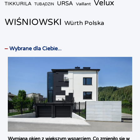
Velux
URSA
TIKKURILA
Vaillant
TUBĄDZIN
WIŚNIOWSKI
Würth Polska
Wybrane dla Ciebie...
Wymiana okien z większym wsparciem. Co zmieniło się w