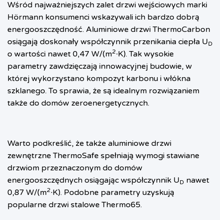
Wśród najważniejszych zalet drzwi wejściowych marki
Hörmann konsumenci wskazywali ich bardzo dobrą
energooszczędność. Aluminiowe drzwi ThermoCarbon
osiągają doskonały współczynnik przenikania ciepła U
D
2
o wartości nawet 0,47 W/(m
∙K). Tak wysokie
parametry zawdzięczają innowacyjnej budowie, w
której wykorzystano kompozyt karbonu i włókna
szklanego. To sprawia, że są idealnym rozwiązaniem
także do domów zeroenergetycznych.
Warto podkreślić, że także aluminiowe drzwi
zewnętrzne ThermoSafe spełniają wymogi stawiane
drzwiom przeznaczonym do domów
energooszczędnych osiągając współczynnik U
nawet
D
2
0,87 W/(m
∙K). Podobne parametry uzyskują
popularne drzwi stalowe Thermo65.