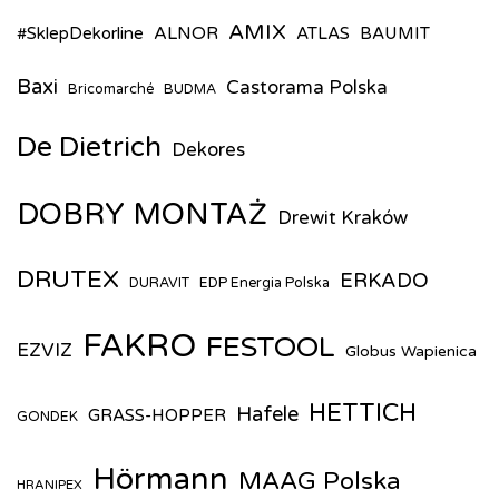
AMIX
ALNOR
#SklepDekorline
ATLAS
BAUMIT
Baxi
Castorama Polska
Bricomarché
BUDMA
De Dietrich
Dekores
DOBRY MONTAŻ
Drewit Kraków
DRUTEX
ERKADO
DURAVIT
EDP Energia Polska
FAKRO
FESTOOL
EZVIZ
Globus Wapienica
HETTICH
Hafele
GRASS-HOPPER
GONDEK
Hörmann
MAAG Polska
HRANIPEX