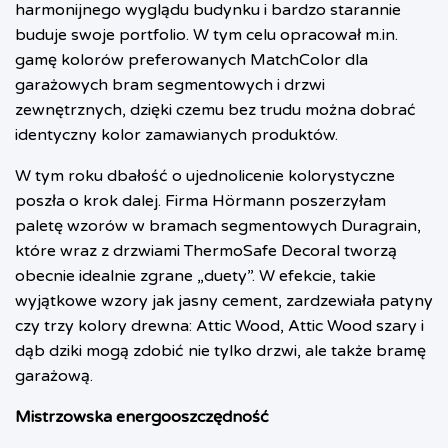
harmonijnego wyglądu budynku i bardzo starannie
buduje swoje portfolio. W tym celu opracował m.in.
gamę kolorów preferowanych MatchColor dla
garażowych bram
segmentowych i
drzwi
zewnętrznych, dzięki czemu bez trudu można dobrać
identyczny kolor zamawianych produktów.
W tym roku dbałość o ujednolicenie kolorystyczne
poszła o krok dalej. Firma Hörmann poszerzyłam
paletę wzorów w bramach segmentowych Duragrain,
które wraz z drzwiami ThermoSafe Decoral tworzą
obecnie idealnie zgrane „duety”. W efekcie, takie
wyjątkowe wzory jak jasny cement, zardzewiała patyny
czy trzy kolory drewna: Attic Wood, Attic Wood szary i
dąb dziki mogą zdobić nie tylko drzwi, ale także bramę
garażową.
Mistrzowska energooszczędność