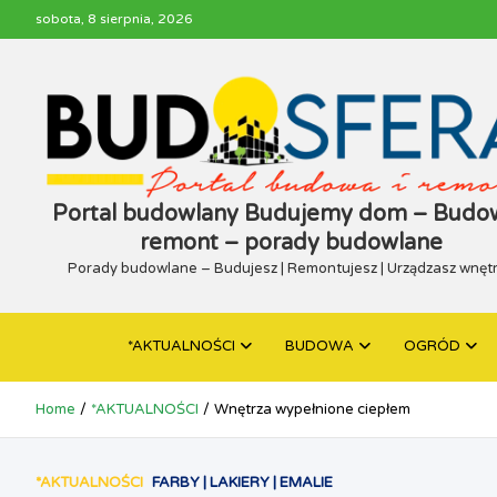
Skip
sobota, 8 sierpnia, 2026
to
content
Portal budowlany Budujemy dom – Budow
remont – porady budowlane
Porady budowlane – Budujesz | Remontujesz | Urządzasz wnęt
*AKTUALNOŚCI
BUDOWA
OGRÓD
Home
*AKTUALNOŚCI
Wnętrza wypełnione ciepłem
*AKTUALNOŚCI
FARBY | LAKIERY | EMALIE