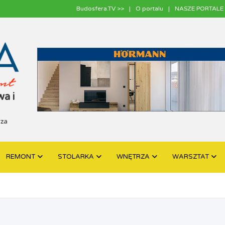
Budosfera.TV >>
O portalu
NASZE PORTALE 
a i
rza
REMONT
STOLARKA
WNĘTRZA
WARSZTAT