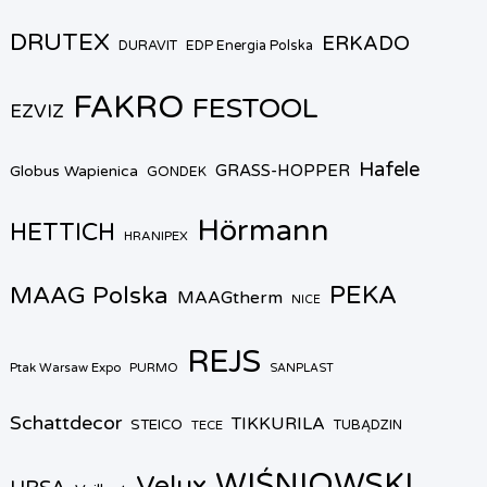
DRUTEX
ERKADO
DURAVIT
EDP Energia Polska
FAKRO
FESTOOL
EZVIZ
Hafele
GRASS-HOPPER
Globus Wapienica
GONDEK
Hörmann
HETTICH
HRANIPEX
PEKA
MAAG Polska
MAAGtherm
NICE
REJS
Ptak Warsaw Expo
PURMO
SANPLAST
Schattdecor
TIKKURILA
STEICO
TECE
TUBĄDZIN
WIŚNIOWSKI
Velux