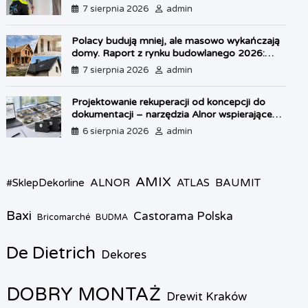
własnego lokum
l
7 sierpnia 2026
admin
y
Polacy budują mniej, ale masowo wykańczają
domy. Raport z rynku budowlanego 2026:
kryzys w OZE i boom na dachy
7 sierpnia 2026
admin
Projektowanie rekuperacji od koncepcji do
dokumentacji – narzędzia Alnor wspierające
każdy etap pracy
6 sierpnia 2026
admin
AMIX
ALNOR
BAUMIT
#SklepDekorline
ATLAS
Baxi
Castorama Polska
Bricomarché
BUDMA
De Dietrich
Dekores
DOBRY MONTAŻ
Drewit Kraków