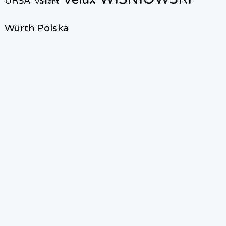
URSA
Vaillant
Würth Polska