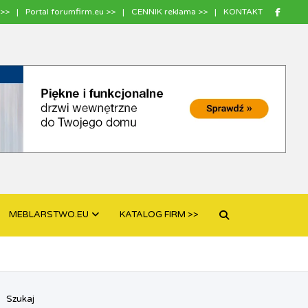
>>
Portal forumfirm.eu >>
CENNIK reklama >>
KONTAKT
MEBLARSTWO.EU
KATALOG FIRM >>
Szukaj