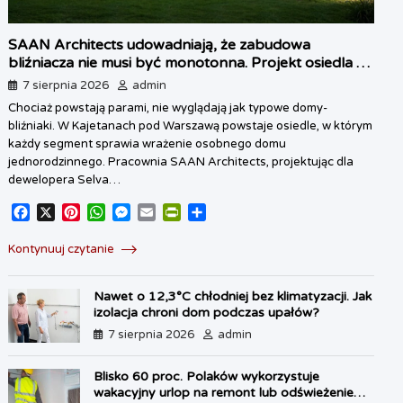
SAAN Architects udowadniają, że zabudowa
bliźniacza nie musi być monotonna. Projekt osiedla w
Kajetanach pod Warszawą
7 sierpnia 2026
admin
Chociaż powstają parami, nie wyglądają jak typowe domy-
bliźniaki. W Kajetanach pod Warszawą powstaje osiedle, w którym
każdy segment sprawia wrażenie osobnego domu
jednorodzinnego. Pracownia SAAN Architects, projektując dla
dewelopera Selva…
F
X
P
W
M
E
P
S
a
i
h
e
m
r
h
c
n
a
s
a
i
a
Kontynuuj czytanie
e
t
t
s
i
n
r
b
e
s
e
l
t
e
Nawet o 12,3°C chłodniej bez klimatyzacji. Jak
o
r
A
n
F
izolacja chroni dom podczas upałów?
o
e
p
g
r
7 sierpnia 2026
admin
k
s
p
e
i
t
r
e
n
Blisko 60 proc. Polaków wykorzystuje
d
wakacyjny urlop na remont lub odświeżenie